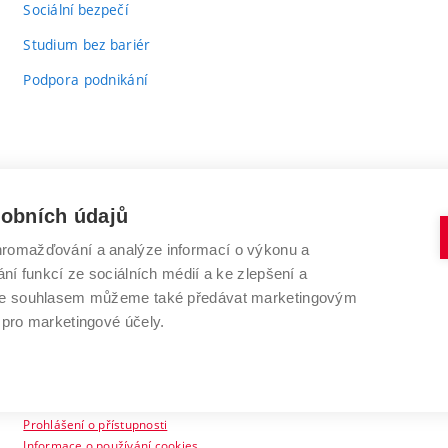
Sociální bezpečí
Studium bez bariér
Podpora podnikání
sobních údajů
romažďování a analýze informací o výkonu a
VYSOKÉ UČENÍ TECHNICKÉ V BRNĚ
ní funkcí ze sociálních médií a ke zlepšení a
Antonínská 548/1
www.vut.cz
 Se souhlasem můžeme také předávat marketingovým
602 00 Brno
vut@vutbr.cz
 pro marketingové účely.
Prohlášení o přístupnosti
Informace o používání cookies