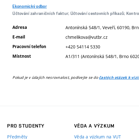
Ekonomický odbor
Účtování zahraničních faktur; Účtování cestovních příkazů; Kontrol
Adresa
Antonínská 548/1, Veveří, 60190, Brn
E-mail
chmelikova@vutbr.cz
Pracovní telefon
+420 54114 5330
Místnost
A1/311 (Antonínská 548/1, Brno 602
Pokud je v údajích nesrovnalost, podívejte se do
častých otázek k viz
PRO STUDENTY
VĚDA A VÝZKUM
Předměty
Věda a výzkum na VUT