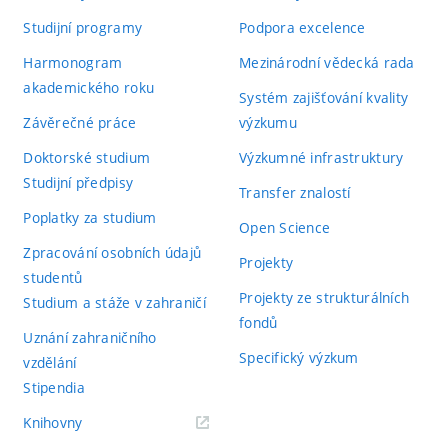
Studijní programy
Podpora excelence
Harmonogram
Mezinárodní vědecká rada
akademického roku
Systém zajišťování kvality
Závěrečné práce
výzkumu
Doktorské studium
Výzkumné infrastruktury
Studijní předpisy
Transfer znalostí
Poplatky za studium
Open Science
Zpracování osobních údajů
Projekty
studentů
Projekty ze strukturálních
Studium a stáže v zahraničí
fondů
Uznání zahraničního
Specifický výzkum
vzdělání
Stipendia
(externí
Knihovny
odkaz)