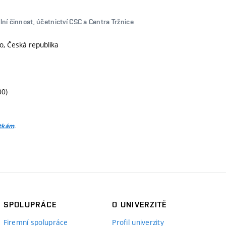
ní činnost, účetnictví CSC a Centra Tržnice
o, Česká republika
00)
.
itkám
SPOLUPRÁCE
O UNIVERZITĚ
Firemní spolupráce
Profil univerzity