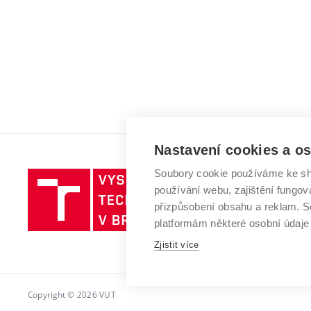
Nastavení cookies a o
Soubory cookie používáme ke sh
Vysoké
používání webu, zajištění fungová
učení
přizpůsobení obsahu a reklam.
technické
platformám některé osobní údaje
v
Zjistit více
Brně
Copyright © 2026 VUT