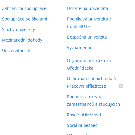
Zahraniční spolupráce
Udržitelná univerzita
Spolupráce se školami
Podnikavá univerzita /
ContriBUTe
Služby univerzity
Bezpečná univerzita
Mezinárodní dohody
Vyznamenání
Univerzitní sítě
Organizační struktura
Úřední deska
Ochrana osobních údajů
(externí
Pracovní příležitosti
odkaz)
Podpora a rozvoj
zaměstnanců a studujících
Rovné příležitosti
Sociální bezpečí