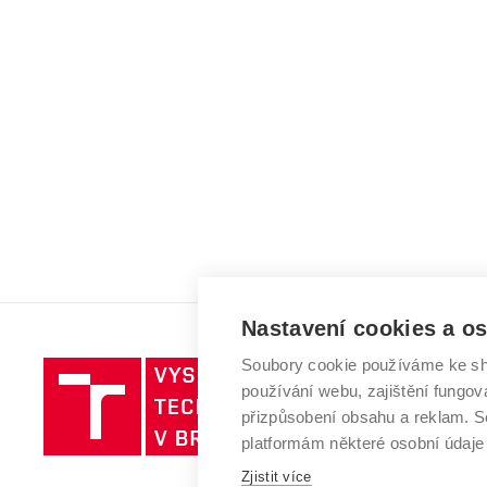
Nastavení cookies a o
Soubory cookie používáme ke sh
Vysoké
používání webu, zajištění fungová
učení
přizpůsobení obsahu a reklam.
technické
platformám některé osobní údaje
v
Zjistit více
Brně