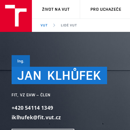
VUT
ŽIVOT NA VUT
PRO UCHAZEČE
VUT
LIDÉ VUT
Ing.
JAN
KLHŮFEK
FIT, VZ EHW – ČLEN
+420 54114 1349
iklhufek@fit.vut.cz