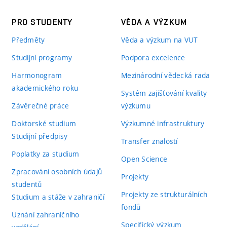
PRO STUDENTY
VĚDA A VÝZKUM
Předměty
Věda a výzkum na VUT
Studijní programy
Podpora excelence
Harmonogram
Mezinárodní vědecká rada
akademického roku
Systém zajišťování kvality
Závěrečné práce
výzkumu
Doktorské studium
Výzkumné infrastruktury
Studijní předpisy
Transfer znalostí
Poplatky za studium
Open Science
Zpracování osobních údajů
Projekty
studentů
Projekty ze strukturálních
Studium a stáže v zahraničí
fondů
Uznání zahraničního
Specifický výzkum