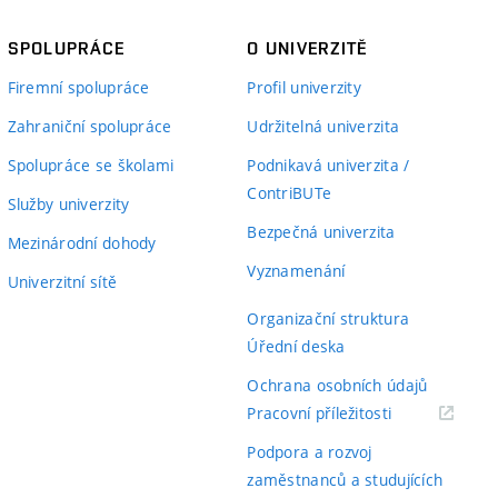
SPOLUPRÁCE
O UNIVERZITĚ
Firemní spolupráce
Profil univerzity
Zahraniční spolupráce
Udržitelná univerzita
Spolupráce se školami
Podnikavá univerzita /
ContriBUTe
Služby univerzity
Bezpečná univerzita
Mezinárodní dohody
Vyznamenání
Univerzitní sítě
Organizační struktura
Úřední deska
Ochrana osobních údajů
(externí
Pracovní příležitosti
odkaz)
Podpora a rozvoj
zaměstnanců a studujících