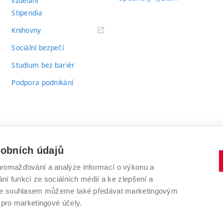
vzdělání
Stipendia
(externí
Knihovny
odkaz)
Sociální bezpečí
Studium bez bariér
Podpora podnikání
sobních údajů
romažďování a analýze informací o výkonu a
VYSOKÉ UČENÍ TECHNICKÉ V BRNĚ
ní funkcí ze sociálních médií a ke zlepšení a
Antonínská 548/1
www.vut.cz
 Se souhlasem můžeme také předávat marketingovým
602 00 Brno
vut@vutbr.cz
 pro marketingové účely.