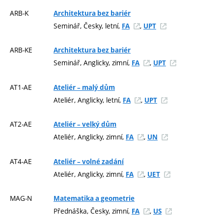
ARB-K
Architektura bez bariér
Seminář, Česky, letní,
,
FA
UPT
ARB-KE
Architektura bez bariér
Seminář, Anglicky, zimní,
,
FA
UPT
AT1-AE
Ateliér – malý dům
Ateliér, Anglicky, letní,
,
FA
UPT
AT2-AE
Ateliér – velký dům
Ateliér, Anglicky, zimní,
,
FA
UN
AT4-AE
Ateliér – volné zadání
Ateliér, Anglicky, zimní,
,
FA
UET
MAG-N
Matematika a geometrie
Přednáška, Česky, zimní,
,
FA
US