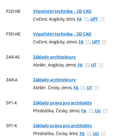
P2D-NE
Výpočetní technika – 2D CAD
Cvičení, Anglicky, letní,
,
FA
UPT
P3D-NE
Výpočetní technika – 3D CAD
Cvičení, Anglicky, zimní,
,
FA
UPT
ZAR-AE
Základy architektury
Ateliér, Anglicky, zimní,
,
FA
UT
ZAR-A
Základy architektury
Ateliér, Česky, zimní,
,
FA
UT
SP1-K
Základy práva pro architekty
Přednáška, Česky, zimní,
,
FA
UU
SP1-K
Základy práva pro architekty
Přednáška, Česky, letní,
,
FA
UU