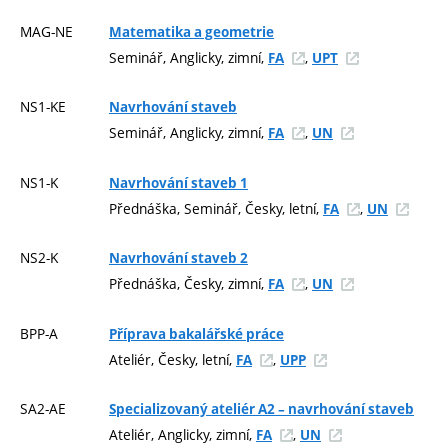
MAG-NE
Matematika a geometrie
Seminář, Anglicky, zimní,
,
FA
UPT
NS1-KE
Navrhování staveb
Seminář, Anglicky, zimní,
,
FA
UN
NS1-K
Navrhování staveb 1
Přednáška, Seminář, Česky, letní,
,
FA
UN
NS2-K
Navrhování staveb 2
Přednáška, Česky, zimní,
,
FA
UN
BPP-A
Příprava bakalářské práce
Ateliér, Česky, letní,
,
FA
UPP
SA2-AE
Specializovaný ateliér A2 – navrhování staveb
Ateliér, Anglicky, zimní,
,
FA
UN