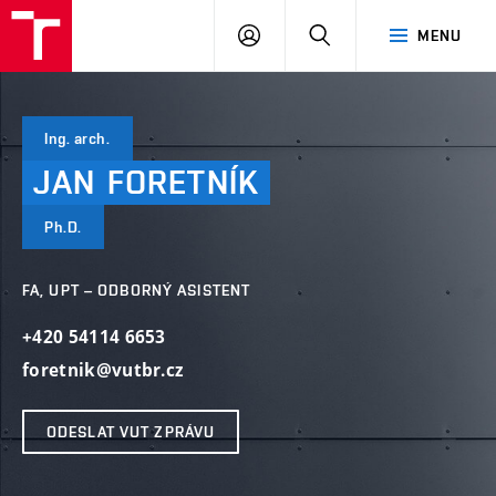
VUT
PŘIHLÁSIT
HLEDAT
MENU
SE
Ing. arch.
JAN
FORETNÍK
Ph.D.
FA, UPT – ODBORNÝ ASISTENT
+420 54114 6653
foretnik@vutbr.cz
ODESLAT VUT ZPRÁVU