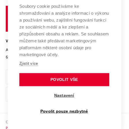
Profil univerzity
Spolupráce se školami
Soubory cookie používáme ke
Vysoké
Výzkumné infrastruktury
shromažďování a analýze informací o výkonu
Udržitelná univerzita
učení
Služby univerzity
Transfer znalostí
a používání webu, zajištění fungování funkcí
technické
Podnikavá univerzita / ContriBUTe
Mezinárodní dohody
ze sociálních médií a ke zlepšení a
Open Science
v
Bezpečná univerzita
přizpůsobení obsahu a reklam. Se souhlasem
Univerzitní sítě
Brně
Projekty
můžeme také předávat marketingovým
VYSOKÉ UČENÍ TECHNICKÉ V BRNĚ
Vyznamenání
platformám některé osobní údaje pro
Projekty ze strukturálních fondů
Antonínská 548/1
www.vut.cz
marketingové účely.
Organizační struktura
602 00 Brno
vut@vutbr.cz
Specifický výzkum
Zjistit více
Úřední deska
Ochrana osobních údajů
POVOLIT VŠE
(externí
Pracovní příležitosti
Nastavení
odkaz)
Podpora a rozvoj zaměstnanců a studujících
Povolit pouze nezbytné
Rovné příležitosti
Copyright © 2026 VUT
Sociální bezpečí
Prohlášení o přístupnosti