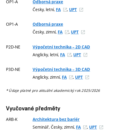
OP1-A
Odborná praxe
Česky, letní,
,
FA
UPT
OP1-A
Odborná praxe
Česky, zimní,
,
FA
UPT
P2D-NE
Výpočetní technika – 2D CAD
Anglicky, letní,
,
FA
UPT
P3D-NE
Výpočetní technika – 3D CAD
Anglicky, zimní,
,
FA
UPT
* Údaje platné pro aktuální akademický rok 2025/2026
Vyučované předměty
ARB-K
Architektura bez bariér
Seminář, Česky, zimní,
,
FA
UPT