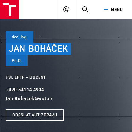
VUT
PŘIHLÁSIT
HLEDAT
MENU
SE
doc. Ing.
JAN
BOHÁČEK
Ph.D.
FSI, LPTP – DOCENT
+420 54114 4904
Jan.Bohacek@vut.cz
ODESLAT VUT ZPRÁVU