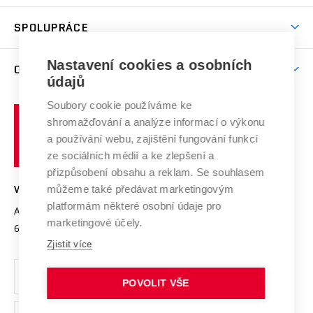
Aktivity pro juniory
Studentský život
odkaz)
Věda a výzkum na VUT
Harmonogram akademického roku
Zpracování osobních údajů studentů
Sociální bezpečí
SPOLUPRÁCE
Celoživotní vzdělávání
Brno
Podpora excelence
Závěrečné práce
Studium bez bariér
Zpracování osobních údajů uchazečů o studium
Firemní spolupráce
Mezinárodní vědecká rada
Nastavení cookies a osobních
O UNIVERZITĚ
Doktorské studium
Podpora podnikání
E-přihláška
údajů
Zahraniční spolupráce
Systém zajišťování kvality výzkumu
Profil univerzity
Spolupráce se školami
Soubory cookie používáme ke
Vysoké
Výzkumné infrastruktury
shromažďování a analýze informací o výkonu
Udržitelná univerzita
učení
Služby univerzity
Transfer znalostí
a používání webu, zajištění fungování funkcí
technické
Podnikavá univerzita / ContriBUTe
Mezinárodní dohody
ze sociálních médií a ke zlepšení a
Open Science
v
Bezpečná univerzita
přizpůsobení obsahu a reklam. Se souhlasem
Univerzitní sítě
Brně
Projekty
můžeme také předávat marketingovým
VYSOKÉ UČENÍ TECHNICKÉ V BRNĚ
Vyznamenání
platformám některé osobní údaje pro
Projekty ze strukturálních fondů
Antonínská 548/1
www.vut.cz
marketingové účely.
Organizační struktura
602 00 Brno
vut@vutbr.cz
Specifický výzkum
Zjistit více
Úřední deska
Ochrana osobních údajů
POVOLIT VŠE
(externí