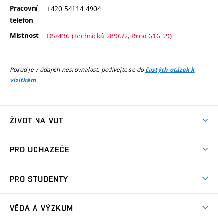
Pracovní
+420 54114 4904
telefon
Místnost
D5/436 (Technická 2896/2, Brno 616 69)
Pokud je v údajích nesrovnalost, podívejte se do
častých otázek k
.
vizitkám
ŽIVOT NA VUT
Atmosféra VUT
PRO UCHAZEČE
Prostory školy
Proč na VUT
Koleje
PRO STUDENTY
Studijní programy
Stravování
Předměty
Studijní předpisy
Studium a stáže v zahraničí
Stipendia
Dny otevřených dveří
VĚDA A VÝZKUM
Sport na VUT
(externí
Studijní programy
Poplatky za studium
Uznání zahraničního vzdělání
Knihovny