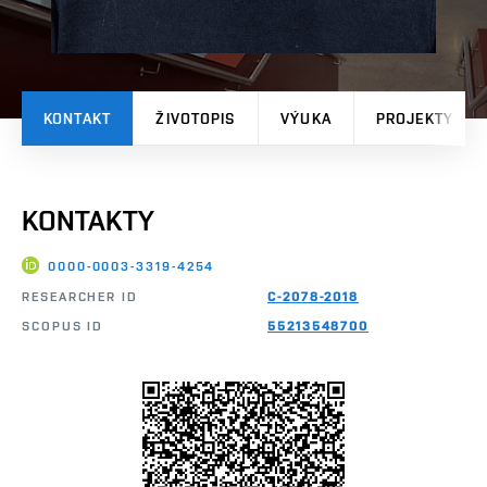
KONTAKT
ŽIVOTOPIS
VÝUKA
PROJEKTY
KONTAKTY
0000-0003-3319-4254
RESEARCHER ID
C-2078-2018
SCOPUS ID
55213548700