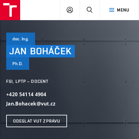
VUT
PŘIHLÁSIT
HLEDAT
MENU
SE
doc. Ing.
JAN
BOHÁČEK
Ph.D.
FSI, LPTP – DOCENT
+420 54114 4904
Jan.Bohacek@vut.cz
ODESLAT VUT ZPRÁVU