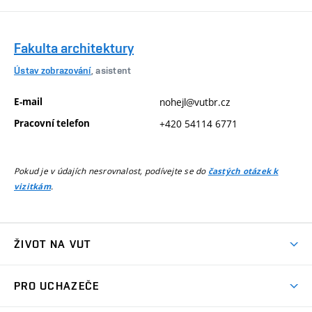
Fakulta architektury
Ústav zobrazování
, asistent
E-mail
nohejl@vutbr.cz
Pracovní telefon
+420 54114 6771
Pokud je v údajích nesrovnalost, podívejte se do
častých otázek k
.
vizitkám
ŽIVOT NA VUT
Atmosféra VUT
PRO UCHAZEČE
Prostory školy