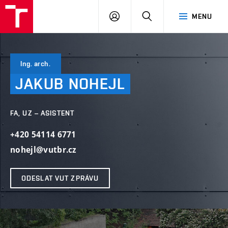
VUT
PŘIHLÁSIT
HLEDAT
MENU
SE
Ing. arch.
JAKUB
NOHEJL
FA, UZ – ASISTENT
+420 54114 6771
nohejl@vutbr.cz
ODESLAT VUT ZPRÁVU