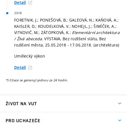
Detail
2018
FORETNIK, J.; PONEŠOVÁ, B.; GALEOVÁ, N.; KAŇOVÁ, A.;
KAISLER, D.; KOUDELKOVÁ, V.; NOHEJL, J.; ŠIMÍČEK, A.;
VITKOVIČ, M.; ZÁTOPKOVÁ, K.:
Elementární architektura
/ Živá abeceda
. VŸSTAVA, Bez rozlišení státu, Bez
rozlišení města, 25.05.2018 - 17.06.2018. (architektura)
Umělecký výkon
Detail
*) Citace se generují jednou za 24 hodin.
ŽIVOT NA VUT
Atmosféra VUT
PRO UCHAZEČE
Prostory školy