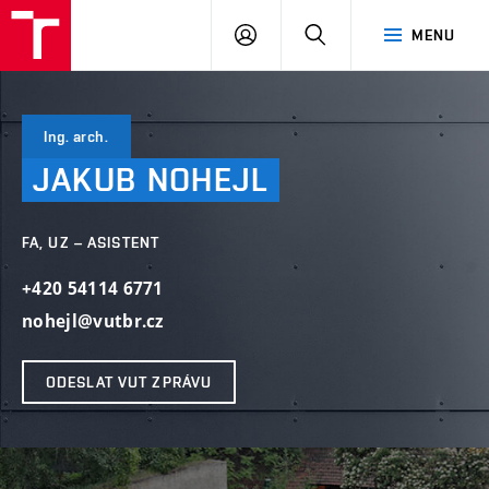
VUT
PŘIHLÁSIT
HLEDAT
MENU
SE
Ing. arch.
JAKUB
NOHEJL
FA, UZ – ASISTENT
+420 54114 6771
nohejl@vutbr.cz
ODESLAT VUT ZPRÁVU