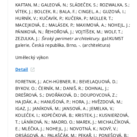
KAFTAN, M.; GALEOVÁ, N.; SLÁDEČEK, S.; ROZWALKA, S.;
VÍTEK, J.; BOLCEK, R.; BALA, F.; CINGEL, A.; GUZOVÁ, I.;
HURNÍK, V.; KUČAVÍK, P.; KUČERA, P.; MÜLLER, T.;
MACEJKOVÁ, E.; MALÁSEK, P.; MAXIMOVÁ, A.; NOHEJL, J.;
PÁNIKOVÁ, N.; ŘEHOŘOVÁ, J.; VOJTÍŠEK, M.; WOLF, T.;
ZEZULKA, J.:
Široký perimetr architektury
. gal:KUMST
galerie, Česká republika, Brno, -. (architektura)
Umělecký výkon
Detail
FORETNIK, J.; ACH-HÜBNER, R.; BEVELAQUOVÁ, D.;
BYKOV, O.; ČERNÍK, M.; DANIŠ, R.; DOHNAL, J.;
DREŠROVÁ, S.; DVOŘÁKOVÁ, D.; DOUPOVCOVÁ, Z.;
HAJDÁK, A.; HANUŠOVÁ, P.; HORA, J.; HVĚZDOVÁ, M.;
IGAZ, J.; JANÍKOVÁ, M.; JANSOVÁ, A.; JEMELKA, V.;
KOLEČEK, I.; KOPEČKOVÁ, B.; KRISTEK, J.; KUSNIERZOVÁ,
T.; LÁNÍKOVÁ, N.; MADRO, O.; MAREK, J.; MICHALČÍKOVÁ,
E.; MLÉČKA, J.; NOHEJL, J.; NOVOTNÁ, K.; NOVÝ, V.;
ORSÁGOVÁ, A.; PALAŠČÁK, M.; PEKAŘ, J.; PONEŠOVÁ, B.;