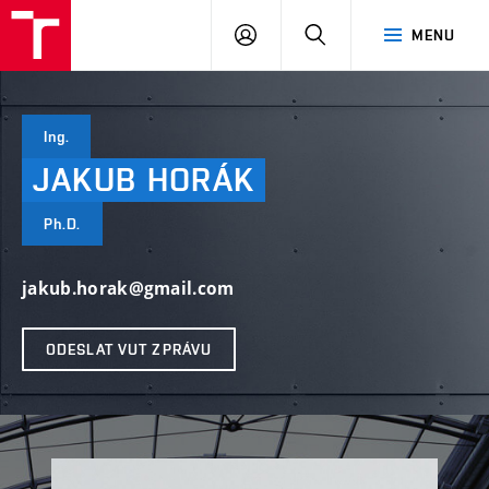
VUT
PŘIHLÁSIT
HLEDAT
MENU
SE
Ing.
JAKUB
HORÁK
Ph.D.
jakub.horak@gmail.com
ODESLAT VUT ZPRÁVU