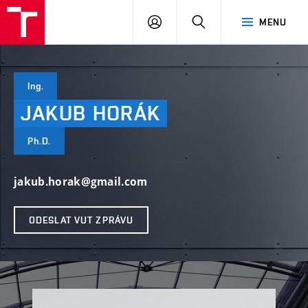
VUT
PŘIHLÁSIT
HLEDAT
MENU
SE
Ing.
JAKUB
HORÁK
Ph.D.
jakub.horak@gmail.com
ODESLAT VUT ZPRÁVU