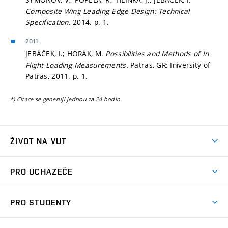
Composite Wing Leading Edge Design: Technical
Specification.
2014.
p. 1.
2011
JEBÁČEK, I.; HORÁK, M.
Possibilities and Methods of In
Flight Loading Measurements.
Patras, GR: Iniversity of
Patras, 2011.
p. 1.
*) Citace se generují jednou za 24 hodin.
ŽIVOT NA VUT
Atmosféra VUT
PRO UCHAZEČE
Prostory školy
Proč na VUT
Koleje
PRO STUDENTY
Studijní programy
Stravování
Předměty
Studijní předpisy
Studium a stáže v zahraničí
Stipendia