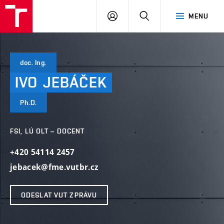
VUT
PŘIHLÁSIT
HLEDAT
MENU
SE
doc. Ing.
IVO
JEBÁČEK
Ph.D.
FSI, LÚ OLT – DOCENT
+420 54114 2457
jebacek@fme.vutbr.cz
ODESLAT VUT ZPRÁVU