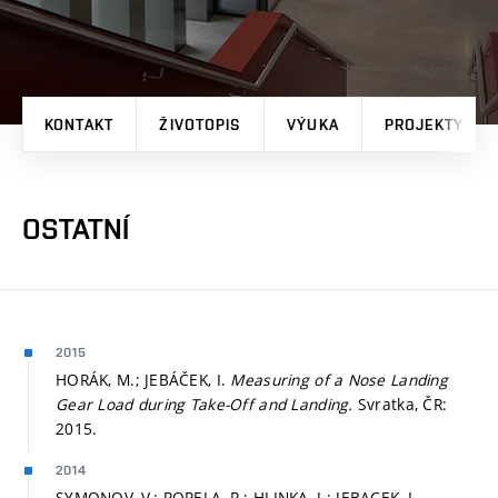
KONTAKT
ŽIVOTOPIS
VÝUKA
PROJEKTY
OSTATNÍ
2015
HORÁK, M.; JEBÁČEK, I.
Measuring of a Nose Landing
Gear Load during Take-Off and Landing.
Svratka, ČR:
2015.
2014
SYMONOV, V.; POPELA, R.; HLINKA, J.; JEBACEK, I.