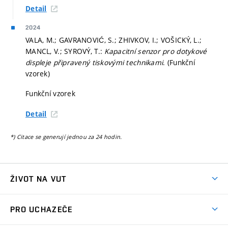
Detail
2024
VALA, M.; GAVRANOVIĆ, S.; ZHIVKOV, I.; VOŠICKÝ, L.;
MANCL, V.; SYROVÝ, T.:
Kapacitní senzor pro dotykové
displeje připravený tiskovými technikami
. (Funkční
vzorek)
Funkční vzorek
Detail
*) Citace se generují jednou za 24 hodin.
ŽIVOT NA VUT
Atmosféra VUT
PRO UCHAZEČE
Prostory školy