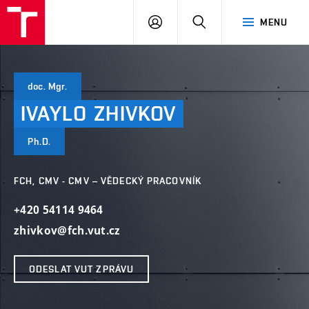
VUT
PŘIHLÁSIT
HLEDAT
MENU
SE
doc. Mgr.
IVAYLO
ZHIVKOV
Ph.D.
FCH, CMV - CMV – VĚDECKÝ PRACOVNÍK
+420 54114 9464
zhivkov@fch.vut.cz
ODESLAT VUT ZPRÁVU