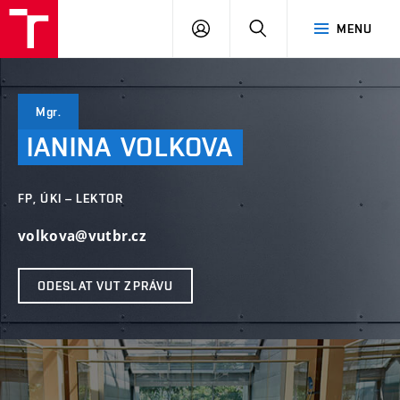
VUT
PŘIHLÁSIT
HLEDAT
MENU
SE
Mgr.
IANINA
VOLKOVA
FP, ÚKI – LEKTOR
volkova@vutbr.cz
ODESLAT VUT ZPRÁVU