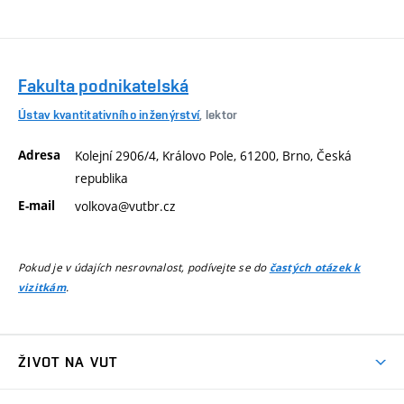
Fakulta podnikatelská
Ústav kvantitativního inženýrství
, lektor
Adresa
Kolejní 2906/4, Královo Pole, 61200, Brno, Česká
republika
E-mail
volkova@vutbr.cz
Pokud je v údajích nesrovnalost, podívejte se do
častých otázek k
.
vizitkám
ŽIVOT NA VUT
Atmosféra VUT