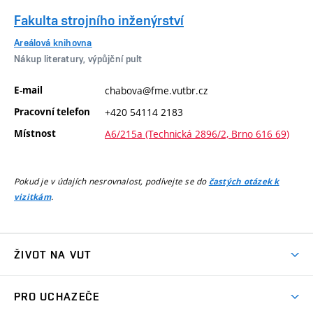
Fakulta strojního inženýrství
Areálová knihovna
Nákup literatury, výpůjční pult
E-mail
chabova@fme.vutbr.cz
Pracovní telefon
+420 54114 2183
Místnost
A6/215a (Technická 2896/2, Brno 616 69)
Pokud je v údajích nesrovnalost, podívejte se do
častých otázek k
.
vizitkám
ŽIVOT NA VUT
Atmosféra VUT
PRO UCHAZEČE
Prostory školy