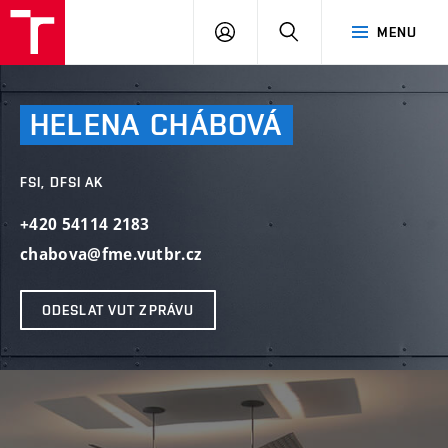
VUT
PŘIHLÁSIT
HLEDAT
MENU
SE
HELENA
CHÁBOVÁ
FSI, DFSI AK
+420 54114 2183
chabova@fme.vutbr.cz
ODESLAT VUT ZPRÁVU