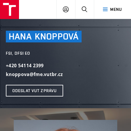
VUT
PŘIHLÁSIT
HLEDAT
MENU
SE
HANA
KNOPPOVÁ
FSI, DFSI EO
+420 54114 2399
knoppova@fme.vutbr.cz
ODESLAT VUT ZPRÁVU