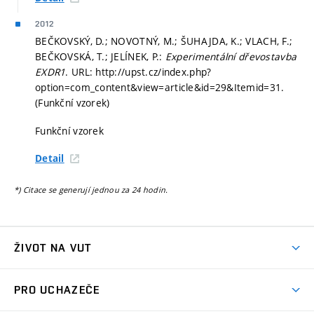
2012
BEČKOVSKÝ, D.; NOVOTNÝ, M.; ŠUHAJDA, K.; VLACH, F.;
BEČKOVSKÁ, T.; JELÍNEK, P.:
Experimentální dřevostavba
EXDR1
. URL: http://upst.cz/index.php?
option=com_content&view=article&id=29&Itemid=31.
(Funkční vzorek)
Funkční vzorek
Detail
*) Citace se generují jednou za 24 hodin.
ŽIVOT NA VUT
Atmosféra VUT
PRO UCHAZEČE
Prostory školy