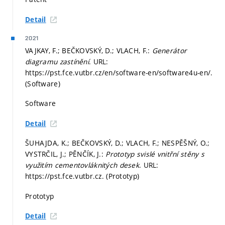
Detail
2021
VAJKAY, F.; BEČKOVSKÝ, D.; VLACH, F.:
Generátor
diagramu zastínění
. URL:
https://pst.fce.vutbr.cz/en/software-en/software4u-en/.
(Software)
Software
Detail
ŠUHAJDA, K.; BEČKOVSKÝ, D.; VLACH, F.; NESPĚŠNÝ, O.;
VYSTRČIL, J.; PĚNČÍK, J.:
Prototyp svislé vnitřní stěny s
využitím cementovláknitých desek
. URL:
https://pst.fce.vutbr.cz. (Prototyp)
Prototyp
Detail