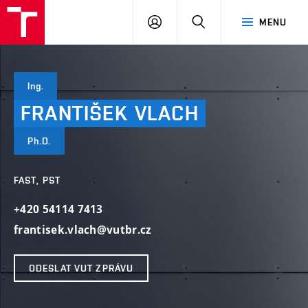
VUT
PŘIHLÁSIT
HLEDAT
MENU
SE
Ing.
FRANTIŠEK
VLACH
Ph.D.
FAST, PST
+420 54114 7413
frantisek.vlach@vutbr.cz
ODESLAT VUT ZPRÁVU