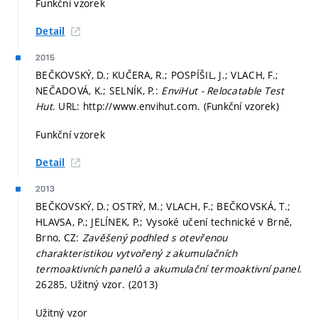
Funkční vzorek
Detail
2015
BEČKOVSKÝ, D.; KUČERA, R.; POSPÍŠIL, J.; VLACH, F.;
NEČADOVÁ, K.; SELNÍK, P.:
EnviHut - Relocatable Test
Hut
. URL: http://www.envihut.com. (Funkční vzorek)
Funkční vzorek
Detail
2013
BEČKOVSKÝ, D.; OSTRÝ, M.; VLACH, F.; BEČKOVSKÁ, T.;
HLAVSA, P.; JELÍNEK, P.; Vysoké učení technické v Brně,
Brno, CZ:
Zavěšený podhled s otevřenou
charakteristikou vytvořený z akumulačních
termoaktivních panelů a akumulační termoaktivní panel
.
26285, Užitný vzor. (2013)
Užitný vzor