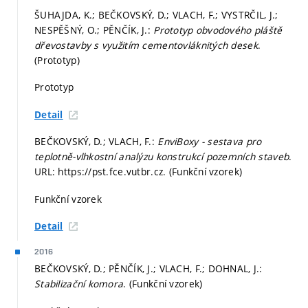
ŠUHAJDA, K.; BEČKOVSKÝ, D.; VLACH, F.; VYSTRČIL, J.;
NESPĚŠNÝ, O.; PĚNČÍK, J.:
Prototyp obvodového pláště
dřevostavby s využitím cementovláknitých desek
.
(Prototyp)
Prototyp
Detail
BEČKOVSKÝ, D.; VLACH, F.:
EnviBoxy - sestava pro
teplotně-vlhkostní analýzu konstrukcí pozemních staveb
.
URL: https://pst.fce.vutbr.cz. (Funkční vzorek)
Funkční vzorek
Detail
2016
BEČKOVSKÝ, D.; PĚNČÍK, J.; VLACH, F.; DOHNAL, J.:
Stabilizační komora
. (Funkční vzorek)