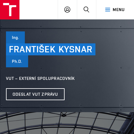
VUT
PŘIHLÁSIT
HLEDAT
MENU
SE
Ing.
FRANTIŠEK
KYSNAR
Ph.D.
VUT – EXTERNÍ SPOLUPRACOVNÍK
ODESLAT VUT ZPRÁVU