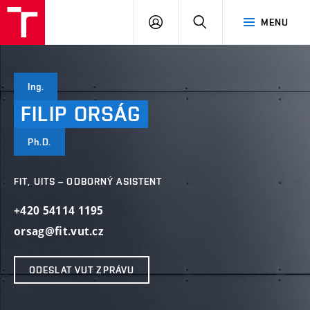
VUT
PŘIHLÁSIT
HLEDAT
MENU
SE
Ing.
FILIP
ORSÁG
Ph.D.
FIT, UITS – ODBORNÝ ASISTENT
+420 54114 1195
orsag@fit.vut.cz
ODESLAT VUT ZPRÁVU