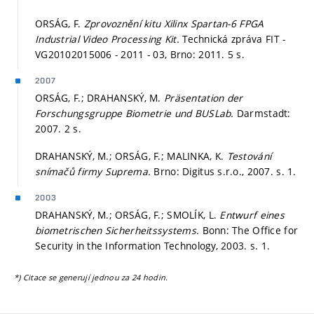
ORSÁG, F.
Zprovoznění kitu Xilinx Spartan-6 FPGA
Industrial Video Processing Kit.
Technická zpráva FIT -
VG20102015006 - 2011 - 03, Brno: 2011. 5 s.
2007
ORSÁG, F.; DRAHANSKÝ, M.
Präsentation der
Forschungsgruppe Biometrie und BUSLab.
Darmstadt:
2007. 2 s.
DRAHANSKÝ, M.; ORSÁG, F.; MALINKA, K.
Testování
snímačů firmy Suprema.
Brno: Digitus s.r.o., 2007.
s. 1.
2003
DRAHANSKÝ, M.; ORSÁG, F.; SMOLÍK, L.
Entwurf eines
biometrischen Sicherheitssystems.
Bonn: The Office for
Security in the Information Technology, 2003.
s. 1.
*) Citace se generují jednou za 24 hodin.