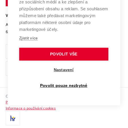
Mezinárodní dohody
ze sociálních médií a ke zlepšení a
Open Science
v
Bezpečná univerzita
přizpůsobení obsahu a reklam. Se souhlasem
Univerzitní sítě
Brně
Projekty
můžeme také předávat marketingovým
VYSOKÉ UČENÍ TECHNICKÉ V BRNĚ
Vyznamenání
platformám některé osobní údaje pro
Projekty ze strukturálních fondů
Antonínská 548/1
www.vut.cz
marketingové účely.
Organizační struktura
602 00 Brno
vut@vutbr.cz
Specifický výzkum
Zjistit více
Úřední deska
Ochrana osobních údajů
POVOLIT VŠE
(externí
Pracovní příležitosti
Nastavení
odkaz)
Podpora a rozvoj zaměstnanců a studujících
Povolit pouze nezbytné
Rovné příležitosti
Copyright © 2026 VUT
Sociální bezpečí
Prohlášení o přístupnosti
HR Award
Informace o používání cookies
Kontakty