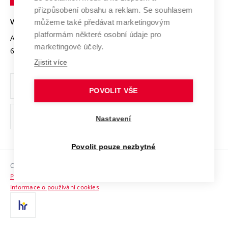
Open Science
v
Bezpečná univerzita
přizpůsobení obsahu a reklam. Se souhlasem
Univerzitní sítě
Brně
Projekty
můžeme také předávat marketingovým
VYSOKÉ UČENÍ TECHNICKÉ V BRNĚ
Vyznamenání
platformám některé osobní údaje pro
Projekty ze strukturálních fondů
Antonínská 548/1
www.vut.cz
marketingové účely.
Organizační struktura
602 00 Brno
vut@vutbr.cz
Specifický výzkum
Zjistit více
Úřední deska
Ochrana osobních údajů
POVOLIT VŠE
(externí
Pracovní příležitosti
Nastavení
odkaz)
Podpora a rozvoj zaměstnanců a studujících
Povolit pouze nezbytné
Rovné příležitosti
Copyright © 2026 VUT
Sociální bezpečí
Prohlášení o přístupnosti
HR Award
Informace o používání cookies
Kontakty