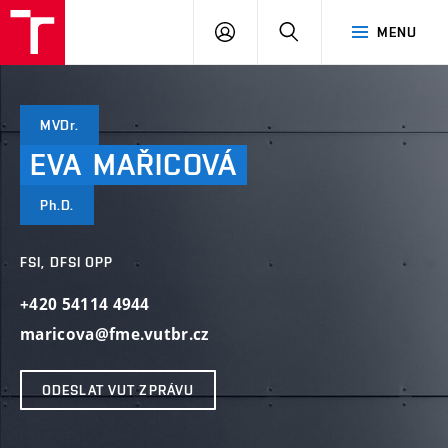
VUT
PŘIHLÁSIT
HLEDAT
MENU
SE
MVDr.
EVA
MAŘICOVÁ
Ph.D.
FSI, DFSI OPP
+420 54114 4944
maricova@fme.vutbr.cz
ODESLAT VUT ZPRÁVU