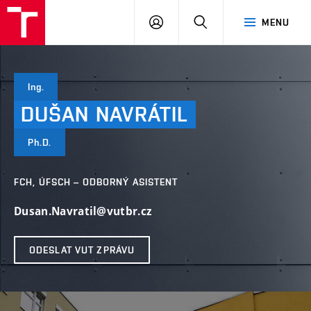
VUT
PŘIHLÁSIT
HLEDAT
MENU
SE
Ing.
DUŠAN
NAVRÁTIL
Ph.D.
FCH, ÚFSCH – ODBORNÝ ASISTENT
Dusan.Navratil@vutbr.cz
ODESLAT VUT ZPRÁVU