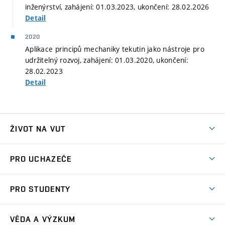
inženýrství, zahájení: 01.03.2023, ukončení: 28.02.2026
Detail
2020
Aplikace principů mechaniky tekutin jako nástroje pro
udržitelný rozvoj, zahájení: 01.03.2020, ukončení:
28.02.2023
Detail
ŽIVOT NA VUT
Atmosféra VUT
PRO UCHAZEČE
Prostory školy
Proč na VUT
Koleje
PRO STUDENTY
Studijní programy
Stravování
Předměty
Studijní předpisy
Studium a stáže v zahraničí
Stipendia
Dny otevřených dveří
VĚDA A VÝZKUM
Sport na VUT