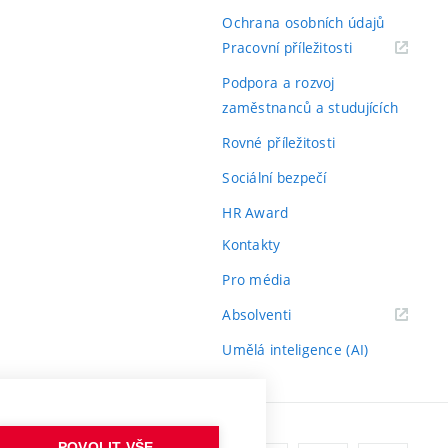
Ochrana osobních údajů
(externí
Pracovní příležitosti
odkaz)
Podpora a rozvoj
zaměstnanců a studujících
Rovné příležitosti
Sociální bezpečí
HR Award
Kontakty
Pro média
(externí
Absolventi
odkaz)
Umělá inteligence (AI)
POVOLIT VŠE