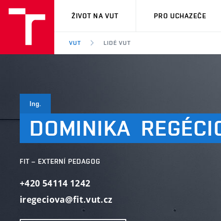
VUT
ŽIVOT NA VUT
PRO UCHAZEČE
VUT
LIDÉ VUT
Ing.
DOMINIKA
REGÉCI
FIT – EXTERNÍ PEDAGOG
+420 54114 1242
iregeciova@fit.vut.cz