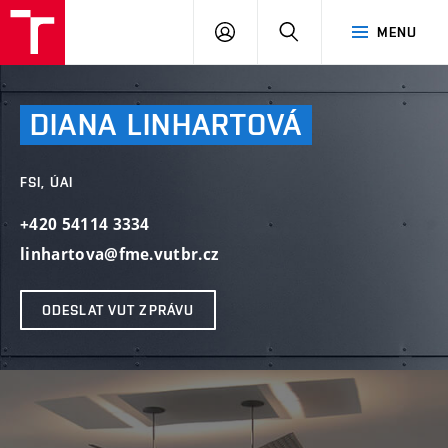
VUT
PŘIHLÁSIT
HLEDAT
MENU
SE
DIANA
LINHARTOVÁ
FSI, ÚAI
+420 54114 3334
linhartova@fme.vutbr.cz
ODESLAT VUT ZPRÁVU