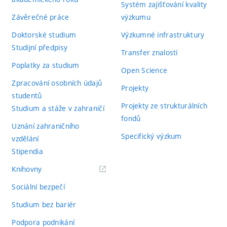
Systém zajišťování kvality
Závěrečné práce
výzkumu
Doktorské studium
Výzkumné infrastruktury
Studijní předpisy
Transfer znalostí
Poplatky za studium
Open Science
Zpracování osobních údajů
Projekty
studentů
Projekty ze strukturálních
Studium a stáže v zahraničí
fondů
Uznání zahraničního
Specifický výzkum
vzdělání
Stipendia
(externí
Knihovny
odkaz)
Sociální bezpečí
Studium bez bariér
Podpora podnikání