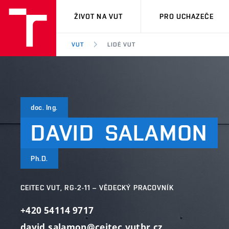
VUT
ŽIVOT NA VUT
PRO UCHAZEČE
VUT
LIDÉ VUT
doc. Ing.
DAVID
SALAMON
Ph.D.
CEITEC VUT, RG-2-11 – VĚDECKÝ PRACOVNÍK
+420 54114 9717
david.salamon@ceitec.vutbr.cz