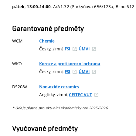
, A/A1.32 (Purkyňova 656/123a, Brno 612 
pátek, 13:00-14:00
Garantované předměty
WCM
Chemie
Česky, zimní,
,
FSI
ÚMVI
WKO
Koroze a protikorozní ochrana
Česky, zimní,
,
FSI
ÚMVI
DS208A
Non-oxide ceramics
Anglicky, zimní,
CEITEC VUT
* Údaje platné pro aktuální akademický rok 2025/2026
Vyučované předměty