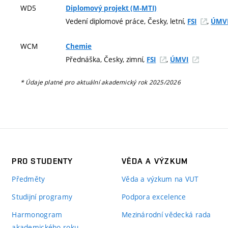
WD5
Diplomový projekt (M-MTI)
Vedení diplomové práce, Česky, letní,
,
FSI
ÚMV
WCM
Chemie
Přednáška, Česky, zimní,
,
FSI
ÚMVI
* Údaje platné pro aktuální akademický rok 2025/2026
PRO STUDENTY
VĚDA A VÝZKUM
Předměty
Věda a výzkum na VUT
Studijní programy
Podpora excelence
Harmonogram
Mezinárodní vědecká rada
akademického roku