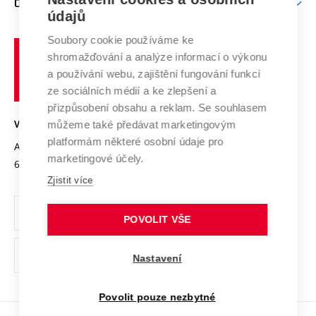
O UNIVERZITĚ
Doktorské studium
Podpora podnikání
E-přihláška
údajů
Zahraniční spolupráce
Systém zajišťování kvality výzkumu
Profil univerzity
Spolupráce se školami
Soubory cookie používáme ke
Vysoké
Výzkumné infrastruktury
shromažďování a analýze informací o výkonu
Udržitelná univerzita
učení
Služby univerzity
Transfer znalostí
a používání webu, zajištění fungování funkcí
technické
Podnikavá univerzita / ContriBUTe
Mezinárodní dohody
ze sociálních médií a ke zlepšení a
Open Science
v
Bezpečná univerzita
přizpůsobení obsahu a reklam. Se souhlasem
Univerzitní sítě
Brně
Projekty
můžeme také předávat marketingovým
VYSOKÉ UČENÍ TECHNICKÉ V BRNĚ
Vyznamenání
platformám některé osobní údaje pro
Projekty ze strukturálních fondů
Antonínská 548/1
www.vut.cz
marketingové účely.
Organizační struktura
602 00 Brno
vut@vutbr.cz
Specifický výzkum
Zjistit více
Úřední deska
Ochrana osobních údajů
POVOLIT VŠE
(externí
Pracovní příležitosti
Nastavení
odkaz)
Podpora a rozvoj zaměstnanců a studujících
Povolit pouze nezbytné
Rovné příležitosti