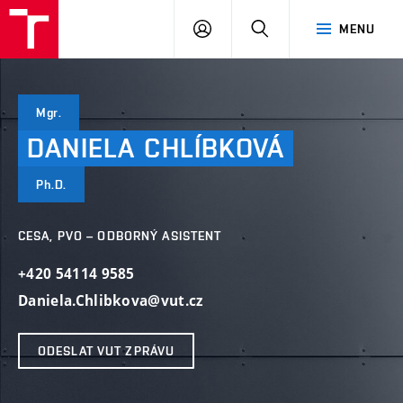
VUT
PŘIHLÁSIT
HLEDAT
MENU
SE
Mgr.
DANIELA
CHLÍBKOVÁ
Ph.D.
CESA, PVO – ODBORNÝ ASISTENT
+420 54114 9585
Daniela.Chlibkova@vut.cz
ODESLAT VUT ZPRÁVU