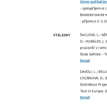
Ústav počítačov
- spolupříjemce 
Bioelektronické 
- příjemce (1.5.2
ŠACLOVÁ, L.; NĚM
VÝSLEDKY
O.; HUBÁLEK, J.
pracovišť v rámc
škola báňská – T
Detail
DAVOLI, L.; BELLI
CHLÍBKOVÁ, D.; B
DistriMuse Proje
Test in Europe, 
Detail