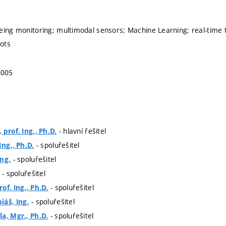
eing monitoring; multimodal sensors; Machine Learning; real-time t
ots
4005
- hlavní řešitel
prof. Ing., Ph.D.
- spoluřešitel
Ing., Ph.D.
- spoluřešitel
Ing.
- spoluřešitel
- spoluřešitel
of. Ing., Ph.D.
- spoluřešitel
iáš, Ing.
- spoluřešitel
a, Mgr., Ph.D.