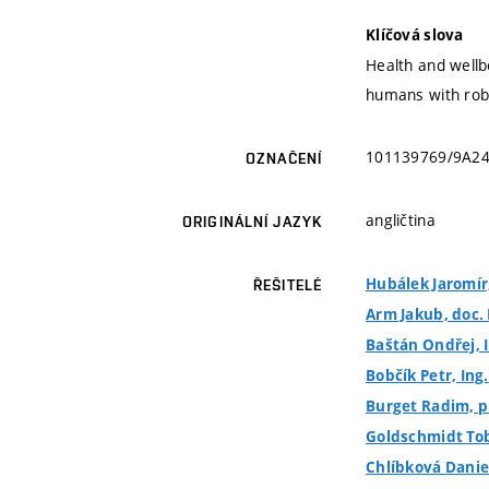
Klíčová slova
Health and wellb
humans with rob
101139769/9A2
OZNAČENÍ
angličtina
ORIGINÁLNÍ JAZYK
Hubálek Jaromír, 
ŘEŠITELÉ
Arm Jakub, doc. 
Baštán Ondřej, 
Bobčík Petr, Ing.
Burget Radim, pr
Goldschmidt Tob
Chlíbková Daniel