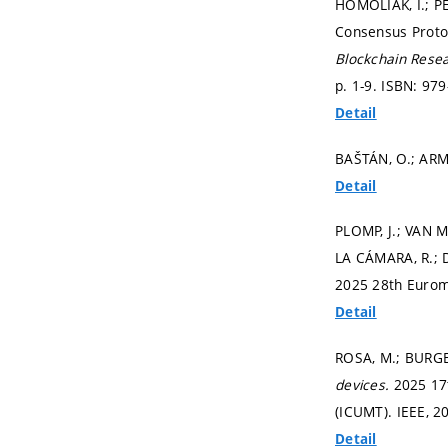
HOMOLIAK, I.; P
Consensus Protoc
Blockchain Resea
p. 1-9.
ISBN: 979
Detail
BAŠTÁN, O.; ARM,
Detail
PLOMP, J.; VAN M
LA CÁMARA, R.; D
2025 28th Euromi
Detail
ROSA, M.; BURGE
devices.
2025 17
(ICUMT). IEEE, 2
Detail