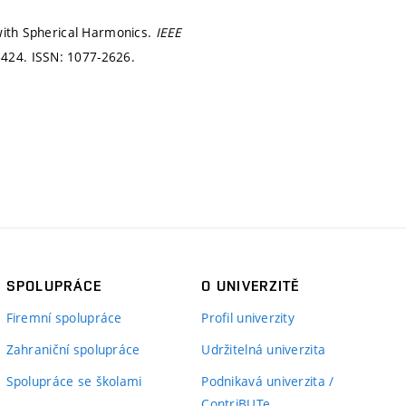
 with Spherical Harmonics.
IEEE
8424.
ISSN: 1077-2626.
SPOLUPRÁCE
O UNIVERZITĚ
Firemní spolupráce
Profil univerzity
Zahraniční spolupráce
Udržitelná univerzita
Spolupráce se školami
Podnikavá univerzita /
ContriBUTe