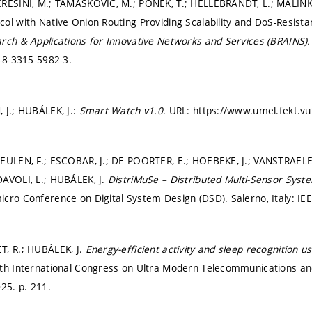
EREŠÍNI, M.; TAMAŠKOVIČ, M.; PONEK, T.; HELLEBRANDT, L.; MALINK
ol with Native Onion Routing Providing Scalability and DoS-Resista
rch & Applications for Innovative Networks and Services (BRAINS)
-8-3315-5982-3.
 J.; HUBÁLEK, J.:
Smart Watch v1.0
. URL: https://www.umel.fekt.vut
EULEN, F.; ESCOBAR, J.; DE POORTER, E.; HOEBEKE, J.; VANSTRAELEN
AVOLI, L.; HUBÁLEK, J.
DistriMuSe – Distributed Multi-Sensor Sys
cro Conference on Digital System Design (DSD). Salerno, Italy: IE
T, R.; HUBÁLEK, J.
Energy-efficient activity and sleep recognition
th International Congress on Ultra Modern Telecommunications a
025.
p. 211.