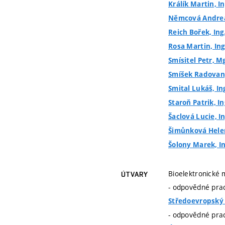
Králík Martin, In
Němcová Andrea,
Reich Bořek, Ing
Rosa Martin, Ing
Smísitel Petr, M
Smíšek Radovan, 
Smital Lukáš, Ing
Staroň Patrik, In
Šaclová Lucie, In
Šimůnková Helen
Šolony Marek, In
Bioelektronické 
ÚTVARY
- odpovědné prac
Středoevropský 
- odpovědné prac