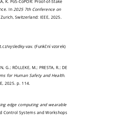
A, K. PoS-CoPOR: Proof-of-Stake
nce. In
2025 7th Conference on
.
Zurich, Switzerland: IEEE, 2025.
.cz/vysledky-vav. (Funkční vzorek)
, G.; RÖLLEKE, M.; PRESTA, R.; DE
tems for Human Safety and Health.
EE, 2025.
p. 114.
 using edge computing and wearable
nd Control Systems and Workshops