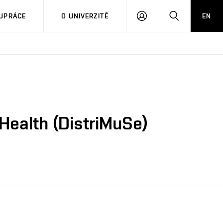
PŘIHLÁSIT
HLEDAT
UPRÁCE
O UNIVERZITĚ
EN
SE
Health (DistriMuSe)