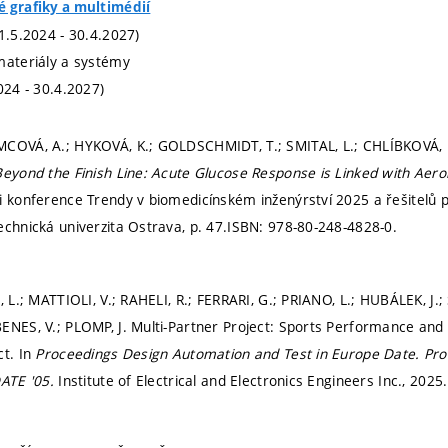
é grafiky a multimédií
(1.5.2024 - 30.4.2027)
materiály a systémy
024 - 30.4.2027)
COVÁ, A.; HYKOVÁ, K.; GOLDSCHMIDT, T.; SMITAL, L.; CHLÍBKOVÁ, D.
Beyond the Finish Line: Acute Glucose Response is Linked with Aero
i konference Trendy v biomedicínském inženýrství 2025 a řešitelů 
echnická univerzita Ostrava,
p. 47.
ISBN: 978-80-248-4828-0.
, L.; MATTIOLI, V.; RAHELI, R.; FERRARI, G.; PRIANO, L.; HUBÁLEK, J.
ENES, V.; PLOMP, J. Multi-Partner Project: Sports Performance and
ct. In
Proceedings Design Automation and Test in Europe Date.
Pro
DATE '05.
Institute of Electrical and Electronics Engineers Inc., 2025