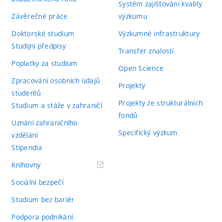
Systém zajišťování kvality
Závěrečné práce
výzkumu
Doktorské studium
Výzkumné infrastruktury
Studijní předpisy
Transfer znalostí
Poplatky za studium
Open Science
Zpracování osobních údajů
Projekty
studentů
Projekty ze strukturálních
Studium a stáže v zahraničí
fondů
Uznání zahraničního
Specifický výzkum
vzdělání
Stipendia
(externí
Knihovny
odkaz)
Sociální bezpečí
Studium bez bariér
Podpora podnikání