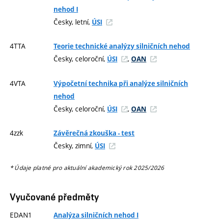
nehod I
Česky, letní,
ÚSI
4TTA
Teorie technické analýzy silničních nehod
Česky, celoroční,
,
ÚSI
OAN
4VTA
Výpočetní technika při analýze silničních
nehod
Česky, celoroční,
,
ÚSI
OAN
4zzk
Závěrečná zkouška - test
Česky, zimní,
ÚSI
* Údaje platné pro aktuální akademický rok 2025/2026
Vyučované předměty
EDAN1
Analýza silničních nehod I