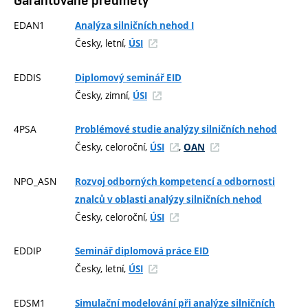
EDAN1
Analýza silničních nehod I
Česky, letní,
ÚSI
EDDIS
Diplomový seminář EID
Česky, zimní,
ÚSI
4PSA
Problémové studie analýzy silničních nehod
Česky, celoroční,
,
ÚSI
OAN
NPO_ASN
Rozvoj odborných kompetencí a odbornosti
znalců v oblasti analýzy silničních nehod
Česky, celoroční,
ÚSI
EDDIP
Seminář diplomová práce EID
Česky, letní,
ÚSI
EDSM1
Simulační modelování při analýze silničních