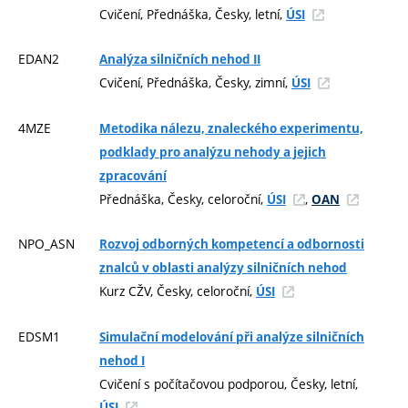
Cvičení, Přednáška, Česky, letní,
ÚSI
EDAN2
Analýza silničních nehod II
Cvičení, Přednáška, Česky, zimní,
ÚSI
4MZE
Metodika nálezu, znaleckého experimentu,
podklady pro analýzu nehody a jejich
zpracování
Přednáška, Česky, celoroční,
,
ÚSI
OAN
NPO_ASN
Rozvoj odborných kompetencí a odbornosti
znalců v oblasti analýzy silničních nehod
Kurz CŽV, Česky, celoroční,
ÚSI
EDSM1
Simulační modelování při analýze silničních
nehod I
Cvičení s počítačovou podporou, Česky, letní,
ÚSI