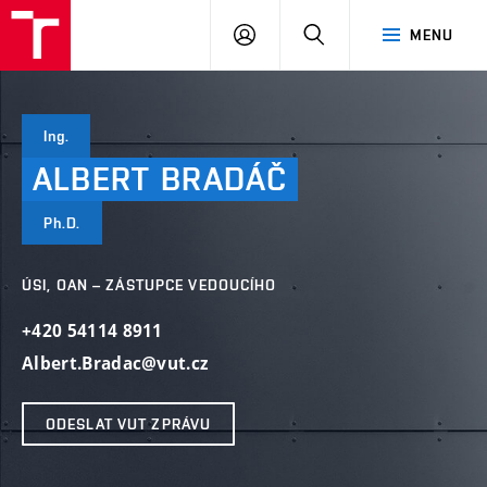
VUT
PŘIHLÁSIT
HLEDAT
MENU
SE
Ing.
ALBERT
BRADÁČ
Ph.D.
ÚSI, OAN – ZÁSTUPCE VEDOUCÍHO
+420 54114 8911
Albert.Bradac@vut.cz
ODESLAT VUT ZPRÁVU