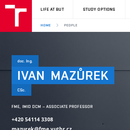
VUT
LIFE AT BUT
STUDY OPTIONS
HOME
PEOPLE
doc. Ing.
IVAN
MAZŮREK
CSc.
FME, IMID DCM – ASSOCIATE PROFESSOR
+420 54114 3308
mazurek@fme.vutbr.cz