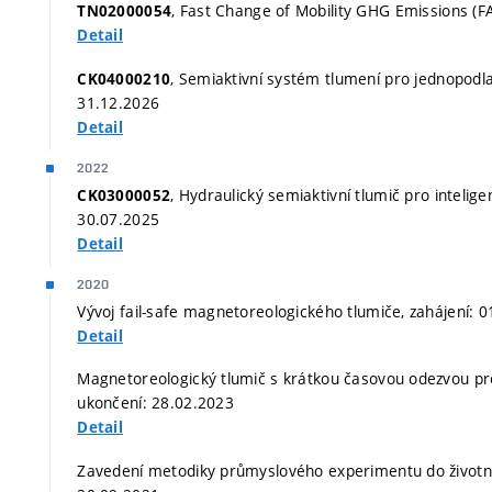
, Fast Change of Mobility GHG Emissions (F
TN02000054
Detail
, Semiaktivní systém tlumení pro jednopodla
CK04000210
31.12.2026
Detail
2022
, Hydraulický semiaktivní tlumič pro intelig
CK03000052
30.07.2025
Detail
2020
Vývoj fail-safe magnetoreologického tlumiče, zahájení: 
Detail
Magnetoreologický tlumič s krátkou časovou odezvou pro 
ukončení: 28.02.2023
Detail
Zavedení metodiky průmyslového experimentu do životní