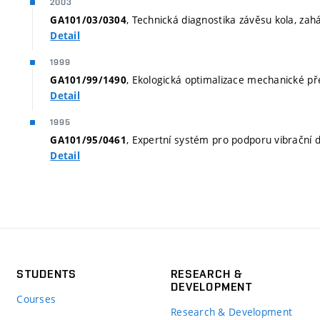
2003
, Technická diagnostika závěsu kola, zah
GA101/03/0304
Detail
1999
, Ekologická optimalizace mechanické př
GA101/99/1490
Detail
1995
, Expertní systém pro podporu vibrační d
GA101/95/0461
Detail
STUDENTS
RESEARCH &
DEVELOPMENT
Courses
Research & Development