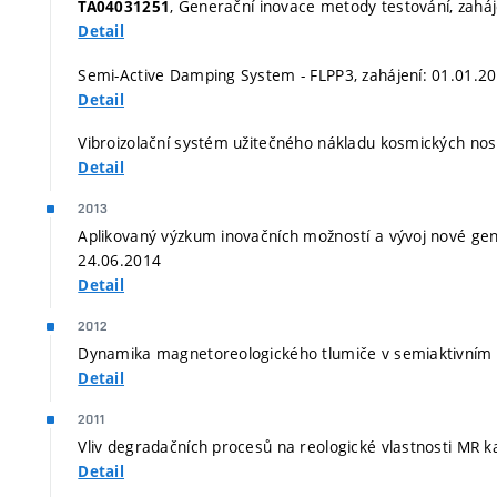
, Generační inovace metody testování, zaháj
TA04031251
Detail
Semi-Active Damping System - FLPP3, zahájení: 01.01.20
Detail
Vibroizolační systém užitečného nákladu kosmických nosi
Detail
2013
Aplikovaný výzkum inovačních možností a vývoj nové ge
24.06.2014
Detail
2012
Dynamika magnetoreologického tlumiče v semiaktivním z
Detail
2011
Vliv degradačních procesů na reologické vlastnosti MR ka
Detail