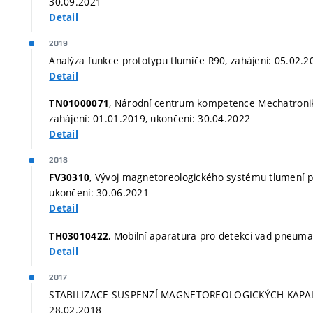
30.09.2021
Detail
2019
Analýza funkce prototypu tlumiče R90, zahájení: 05.02.2
Detail
, Národní centrum kompetence Mechatroniky
TN01000071
zahájení: 01.01.2019, ukončení: 30.04.2022
Detail
2018
, Vývoj magnetoreologického systému tlumení pr
FV30310
ukončení: 30.06.2021
Detail
, Mobilní aparatura pro detekci vad pneuma
TH03010422
Detail
2017
STABILIZACE SUSPENZÍ MAGNETOREOLOGICKÝCH KAPALIN 
28.02.2018