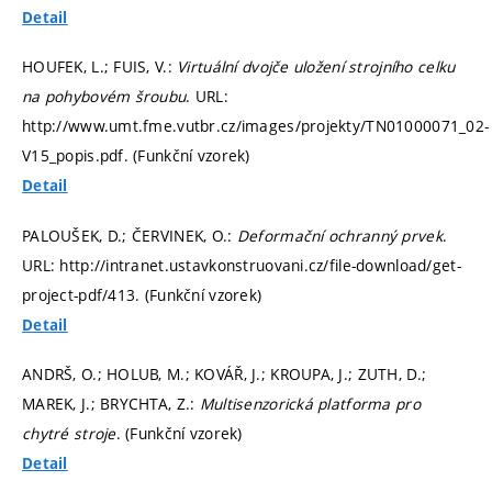
Detail
HOUFEK, L.; FUIS, V.:
Virtuální dvojče uložení strojního celku
na pohybovém šroubu
. URL:
http://www.umt.fme.vutbr.cz/images/projekty/TN01000071_02-
V15_popis.pdf. (Funkční vzorek)
Detail
PALOUŠEK, D.; ČERVINEK, O.:
Deformační ochranný prvek
.
URL: http://intranet.ustavkonstruovani.cz/file-download/get-
project-pdf/413. (Funkční vzorek)
Detail
ANDRŠ, O.; HOLUB, M.; KOVÁŘ, J.; KROUPA, J.; ZUTH, D.;
MAREK, J.; BRYCHTA, Z.:
Multisenzorická platforma pro
chytré stroje
. (Funkční vzorek)
Detail