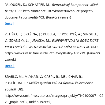
PALOUŠEK, D.; SCHÄFFER, M.:
Bimetalický komponent vířivé
brzdy
. URL: http://intranet.ustavkonstruovani.cz/project-
documentations/edit/403. (Funkční vzorek)
Detail
VETIŠKA, J.; BRAŽINA, J.; KUBELA, T.; POCHYLÝ, A.; SINGULE,
V.; ŽDÁNSKÝ, L.; JURAČKA, M.:
EXPERIMENTÁLNÍ ROBOTICKÉ
PRACOVIŠTĚ S VALIDOVANÝM VIRTUÁLNÍM MODELEM
. URL:
http://www.uvssr.fme.vutbr.cz/vavvysledky/160719. (Funkční
vzorek)
Detail
BRABLC, M.; MLYNÁŘ, V.; GREPL, R.; MELICHAR, R.;
POSPÍCHAL, P.:
Měřící systém lisů na úpravu železničních
soukolí
. URL:
http://www.umt.fme.vutbr.cz/images/projekty/TN01000071_02-
V9_popis.pdf. (Funkční vzorek)