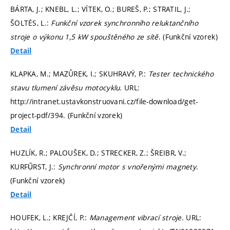
BÁRTA, J.; KNEBL, L.; VÍTEK, O.; BUREŠ, P.; STRATIL, J.;
ŠOLTÉS, L.:
Funkční vzorek synchronního reluktančního
stroje o výkonu 1,5 kW spouštěného ze sítě
. (Funkční vzorek)
Detail
KLAPKA, M.; MAZŮREK, I.; SKUHRAVÝ, P.:
Tester technického
stavu tlumení závěsu motocyklu
. URL:
http://intranet.ustavkonstruovani.cz/file-download/get-
project-pdf/394. (Funkční vzorek)
Detail
HUZLÍK, R.; PALOUŠEK, D.; STRECKER, Z.; ŠREIBR, V.;
KURFŰRST, J.:
Synchronní motor s vnořenými magnety
.
(Funkční vzorek)
Detail
HOUFEK, L.; KREJČÍ, P.:
Management vibrací stroje
. URL: