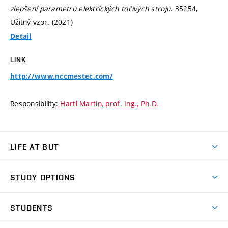
zlepšení parametrů elektrických točivých strojů
. 35254,
Užitný vzor. (2021)
Detail
LINK
http://www.nccmestec.com/
Responsibility:
Hartl Martin, prof. Ing., Ph.D.
LIFE AT BUT
BUT Ambience
STUDY OPTIONS
Spaces
Join BUT
Dormitories
STUDENTS
Short-term studies
Refectories