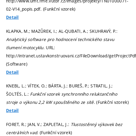
http://www.umt.fme.vutbr.cz/images/projekty/TN01000071-
02-V14_popis.pdf. (Funkční vzorek)
Detail
KLAPKA, M.; MAZŮREK, I.; AL-QUBATI, A.; SKUHRAVÝ, P.:
Analytický software pro hodnocení technického stavu
tlumení motocyklu
. URL:
http://intranet.ustavkonstruovani.cz/FileDownload/getProjectPd
(Software)
Detail
KNEBL, L.; VÍTEK, O.; BÁRTA, J.; BUREŠ, P.; STRATIL, J.;
ŠOLTÉS, L.:
Funkční vzorek synchronního reluktančního
stroje o výkonu 2,2 kW spouštěného ze sítě
. (Funkční vzorek)
Detail
FORET, R.; JAN, V.; ZAPLETAL, J.:
Tlustostěnný výkovek bez
centrálních vad
. (Funkční vzorek)