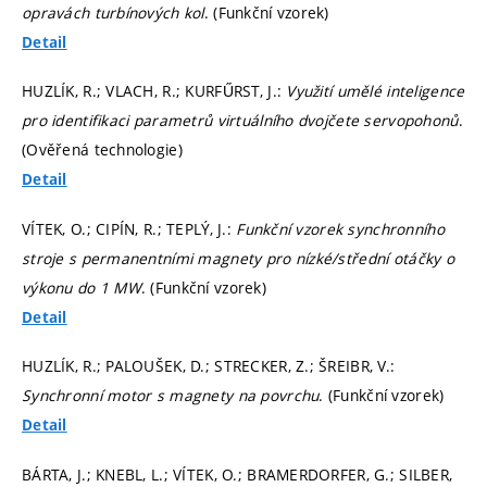
opravách turbínových kol
. (Funkční vzorek)
Detail
HUZLÍK, R.; VLACH, R.; KURFŰRST, J.:
Využití umělé inteligence
pro identifikaci parametrů virtuálního dvojčete servopohonů
.
(Ověřená technologie)
Detail
VÍTEK, O.; CIPÍN, R.; TEPLÝ, J.:
Funkční vzorek synchronního
stroje s permanentními magnety pro nízké/střední otáčky o
výkonu do 1 MW
. (Funkční vzorek)
Detail
HUZLÍK, R.; PALOUŠEK, D.; STRECKER, Z.; ŠREIBR, V.:
Synchronní motor s magnety na povrchu
. (Funkční vzorek)
Detail
BÁRTA, J.; KNEBL, L.; VÍTEK, O.; BRAMERDORFER, G.; SILBER,