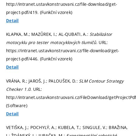
http://intranet.ustavkonstruovani.cz/file-download/get-
project-pdf/419. (Funkční vzorek)
Detail
KLAPKA, M.; MAZŮREK, I.; AL-QUBATI, A.:
Stabilizátor
motocyklu pro tester motocyklových tlumičů
. URL:
https://intranet.ustavkonstruovani.cz/file-download/get-
project-pdf/446. (Funkční vzorek)
Detail
VRÁNA, R.; JAROŠ, J.; PALOUŠEK, D.:
SLM Contour Strategy
Checker 1.0
. URL:
http://intranet.ustavkonstruovani.cz/FileDownload/getProjectPd
(Software)
Detail
VETIŠKA, J.; POCHYLÝ, A.; KUBELA, T.; SINGULE, V.; BRAŽINA,
J.; ŽDÁNSKÝ, L.; JURAČKA, M.:
Experimentální robotické