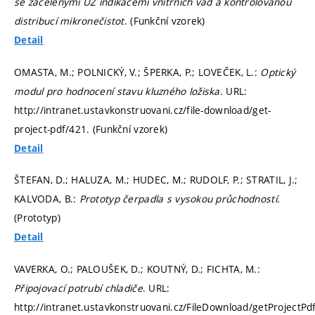
se zacelenými UZ indikacemi vnitřních vad a kontrolovanou
distribucí mikronečistot
. (Funkční vzorek)
Detail
OMASTA, M.; POLNICKÝ, V.; ŠPERKA, P.; LOVEČEK, L.:
Optický
modul pro hodnocení stavu kluzného ložiska
. URL:
http://intranet.ustavkonstruovani.cz/file-download/get-
project-pdf/421. (Funkční vzorek)
Detail
ŠTEFAN, D.; HALUZA, M.; HUDEC, M.; RUDOLF, P.; STRATIL, J.;
KALVODA, B.:
Prototyp čerpadla s vysokou průchodností
.
(Prototyp)
Detail
VAVERKA, O.; PALOUŠEK, D.; KOUTNÝ, D.; FICHTA, M.:
Připojovací potrubí chladiče
. URL:
http://intranet.ustavkonstruovani.cz/FileDownload/getProjectPd