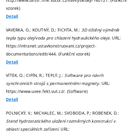
http://www.uvssr.fme.vutbr.cz/vavvysledky/160721. (Funkční
vzorek)
Detail
VAVERKA, O.; KOUTNÝ, D.; FICHTA, M.:
3D tištěný výměník
tepla typu olej/voda pro chlazení hydraulického oleje
. URL:
https://intranet.ustavkonstruovani.cz/project-
documentations/edit/444. (Funkční vzorek)
Detail
VÍTEK, O.; CIPÍN, R.; TEPLÝ, J.:
Software pro návrh
synchronních strojů s permanentními magnety
. URL:
https://www.uvee.fekt.vut.cz/. (Software)
Detail
POLNICKÝ, V.; MICHALEC, M.; SVOBODA, P.; ROBENEK, D.:
Stend hydrostatického uložení rozměrných konstrukcí v
oblasti speciálních zařízení
. URL: