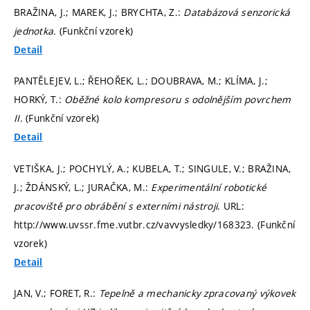
BRAŽINA, J.; MAREK, J.; BRYCHTA, Z.:
Databázová senzorická
jednotka
. (Funkční vzorek)
Detail
PANTĚLEJEV, L.; ŘEHOŘEK, L.; DOUBRAVA, M.; KLÍMA, J.;
HORKÝ, T.:
Oběžné kolo kompresoru s odolnějším povrchem
II
. (Funkční vzorek)
Detail
VETIŠKA, J.; POCHYLÝ, A.; KUBELA, T.; SINGULE, V.; BRAŽINA,
J.; ŽDÁNSKÝ, L.; JURAČKA, M.:
Experimentální robotické
pracoviště pro obrábění s externími nástroji
. URL:
http://www.uvssr.fme.vutbr.cz/vavvysledky/168323. (Funkční
vzorek)
Detail
JAN, V.; FORET, R.:
Tepelně a mechanicky zpracovaný výkovek