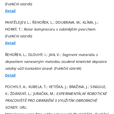
(Funkční vzorek)
Detail
PANTĚLEJEV, L.; ŘEHOŘEK, L.; DOUBRAVA, M.; KLÍMA, J.;
HORKÝ, T.:
Rotor kompresoru s odolnějším povrchem
.
(Funkční vzorek)
Detail
ŘEHOŘEK, L.; DLOUHÝ, I.; JAN, V.:
Segment materiálu s
depozitem naneseným metodou studené kinetické depozice
odolný vůči kontaktní únavě
. (Funkční vzorek)
Detail
POCHYLÝ, A.; KUBELA, T.; VETIŠKA, J.; BRAŽINA, J.; SINGULE,
V.; ŽDÁNSKÝ, L.; JURAČKA, M.:
EXPERIMENTÁLNÍ ROBOTICKÉ
PRACOVIŠTĚ PRO OBRÁBĚNÍ S VYUŽITÍM OBROBKOVÉ
SONDY
. URL: