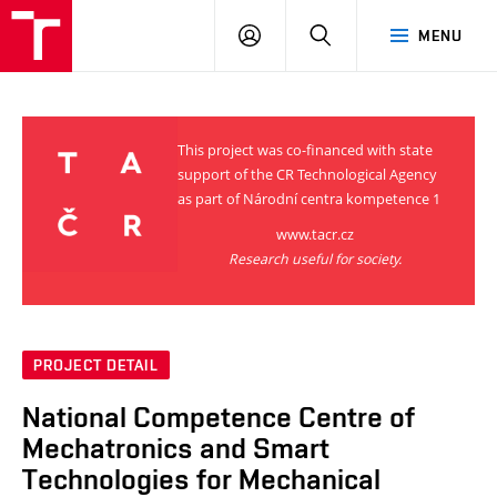
VUT
LOG
SEARCH
MENU
IN
This project was co-financed with state
support of the CR Technological Agency
as part of Národní centra kompetence 1
www.tacr.cz
Research useful for society.
PROJECT DETAIL
National Competence Centre of
Mechatronics and Smart
Technologies for Mechanical