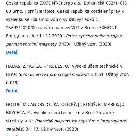
Česká republika EXMONT-Energo a.s., Bohunická 652/1, 619
00 Brno, Horní Heršpice, Česká republika Rozdělení práv k
výsledku se řídí smlouvou o využití výsledků č.
25693/2020/00 uzavřenou mezi VUT v Brně a EXMONT-
Energo a.s. dne 11.12.2020.:
Rotor synchronního stroje s
permanentními magnety
. 34394, Užitný vzor. (2020)
Detail
HADAŠ, Z.; KŠICA, F.; RUBEŠ, O.; Vysoké učení technické v
Brně:
Snímací vrstva pro strojní součásti
. 33551, Užitný vzor.
(2019)
Detail
HOLUB, M.; ANDRŠ, O.; KATOLICKÝ, J.; KOČIŠ, P.; MAREK, J.;
BRYCHTA, Z.; Vysoké učení technické v Brně Slovácké
strojírny, a.s.:
Pokročilý diagnostický systém s integrovanou
databází
. 34113, Užitný vzor. (2020)