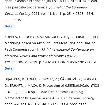
spark plasma sintering of (Ba0.85Ca0.15Zr0.1T0.9)O3 lead-
free piezoelectric ceramics.
Journal of the European
Ceramic Society,
2021, vol. 41, iss. 4,
p. 2514-2523.
ISSN:
0955-2219.
Detail
KUBELA, T.; POCHYLÝ, A.; SINGULE, V. High Accurate Robotic
Machining based on Absolute Part Measuring and On-Line
Path Compensation. In
19th International Conference on
Electrical Drives and Power Electronics (EDPE):
PROCEEDINGS.
2019.
p. 143-148.
ISBN: 978-1-7281-0389-1.
Detail
BIJALWAN, V.; TOFEL, P.; SPOTZ, Z.; ČÁSTKOVÁ, K.; SOBOLA,
D.; ERHART, J.; MACA, K. Processing of 0.55(Ba0.9Ca0.1)TiO3-
0.45Ba(Sn0.2Ti0.8)O-3 lead-free ceramics with high
piezoelectricity.
Journal of the American Ceramic Society,
2020, vol. 103, iss. 8,
p. 4611-4624.
ISSN: 0002-7820.