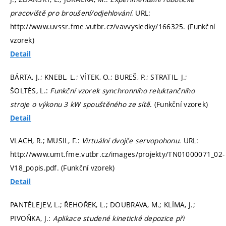
pracoviště pro broušení/odjehlování
. URL:
http://www.uvssr.fme.vutbr.cz/vavvysledky/166325. (Funkční
vzorek)
Detail
BÁRTA, J.; KNEBL, L.; VÍTEK, O.; BUREŠ, P.; STRATIL, J.;
ŠOLTÉS, L.:
Funkční vzorek synchronního reluktančního
stroje o výkonu 3 kW spouštěného ze sítě
. (Funkční vzorek)
Detail
VLACH, R.; MUSIL, F.:
Virtuální dvojče servopohonu
. URL:
http://www.umt.fme.vutbr.cz/images/projekty/TN01000071_02-
V18_popis.pdf. (Funkční vzorek)
Detail
PANTĚLEJEV, L.; ŘEHOŘEK, L.; DOUBRAVA, M.; KLÍMA, J.;
PIVOŇKA, J.:
Aplikace studené kinetické depozice při