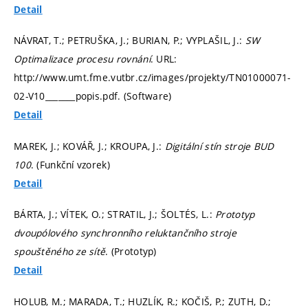
Detail
NÁVRAT, T.; PETRUŠKA, J.; BURIAN, P.; VYPLAŠIL, J.:
SW
Optimalizace procesu rovnání
. URL:
http://www.umt.fme.vutbr.cz/images/projekty/TN01000071-
02-V10_______popis.pdf. (Software)
Detail
MAREK, J.; KOVÁŘ, J.; KROUPA, J.:
Digitální stín stroje BUD
100
. (Funkční vzorek)
Detail
BÁRTA, J.; VÍTEK, O.; STRATIL, J.; ŠOLTÉS, L.:
Prototyp
dvoupólového synchronního reluktančního stroje
spouštěného ze sítě
. (Prototyp)
Detail
HOLUB, M.; MARADA, T.; HUZLÍK, R.; KOČIŠ, P.; ZUTH, D.;