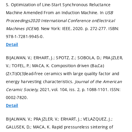
S. Optimization of Line-Start Synchronous Reluctance
Machine Amended From an Induction Machine. In
USB
Proceedings2020 International Conference onElectrical
Machines (ICEM).
New York: IEEE, 2020.
p. 272-277.
ISBN:
978-1-7281-9945-0.
Detail
BIJALWAN, V.; ERHART, J.; SPOTZ, Z.; SOBOLA, D.; PRAJZLER,
V.; TOFEL, P.; MACA, K. Composition driven (Ba,Ca)
(Zr,Ti)O(3)lead-free ceramics with large quality factor and
energy harvesting characteristics.
Journal of the American
Ceramic Society,
2021, vol. 104, iss. 2,
p. 1088-1101.
ISSN:
0002-7820.
Detail
BIJALWAN, V.; PRAJZLER, V.; ERHART, J.; VELAZQUEZ, J.;
GALUSEK, D.; MACA, K. Rapid pressureless sintering of