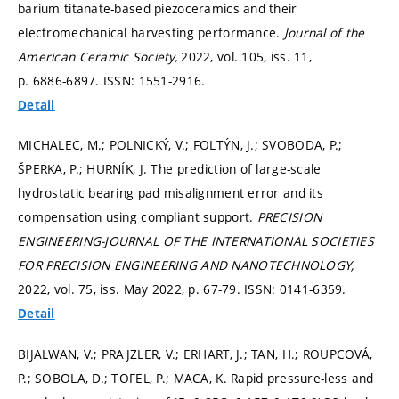
barium titanate-based piezoceramics and their
electromechanical harvesting performance.
Journal of the
American Ceramic Society,
2022, vol. 105, iss. 11,
p. 6886-6897.
ISSN: 1551-2916.
Detail
MICHALEC, M.; POLNICKÝ, V.; FOLTÝN, J.; SVOBODA, P.;
ŠPERKA, P.; HURNÍK, J. The prediction of large-scale
hydrostatic bearing pad misalignment error and its
compensation using compliant support.
PRECISION
ENGINEERING-JOURNAL OF THE INTERNATIONAL SOCIETIES
FOR PRECISION ENGINEERING AND NANOTECHNOLOGY,
2022, vol. 75, iss. May 2022,
p. 67-79.
ISSN: 0141-6359.
Detail
BIJALWAN, V.; PRAJZLER, V.; ERHART, J.; TAN, H.; ROUPCOVÁ,
P.; SOBOLA, D.; TOFEL, P.; MACA, K. Rapid pressure-less and