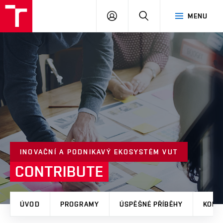
VUT
PŘIHLÁSIT
HLEDAT
MENU
SE
INOVAČNÍ A PODNIKAVÝ EKOSYSTÉM VUT
CONTRIBUTE
ÚVOD
PROGRAMY
ÚSPĚŠNÉ PŘÍBĚHY
KONT