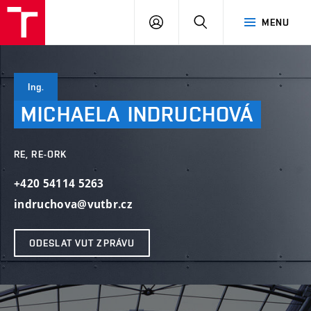
VUT
PŘIHLÁSIT
HLEDAT
MENU
SE
Ing.
MICHAELA
INDRUCHOVÁ
RE, RE-ORK
+420 54114 5263
indruchova@vutbr.cz
ODESLAT VUT ZPRÁVU