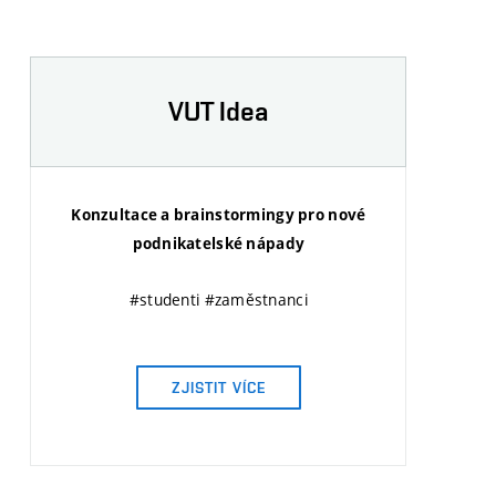
VUT Idea
Konzultace a brainstormingy pro nové
podnikatelské nápady
#studenti #zaměstnanci
ZJISTIT VÍCE