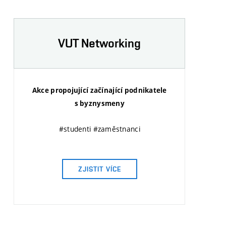
VUT Networking
Akce propojující začínající podnikatele
s byznysmeny
#studenti #zaměstnanci
ZJISTIT VÍCE