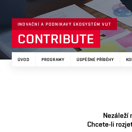
INOVAČNÍ A PODNIKAVÝ EKOSYSTÉM VUT
CONTRIBUTE
ÚVOD
PROGRAMY
ÚSPĚŠNÉ PŘÍBĚHY
KO
Nezáleží 
Chcete-li rozje