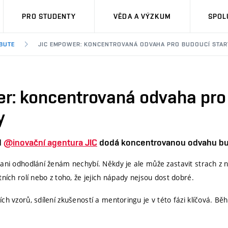
PRO STUDENTY
VĚDA A VÝZKUM
SPOL
BUTE
JIC EMPOWER: KONCENTROVANÁ ODVAHA PRO BUDOUCÍ STAR
r: koncentrovaná odvaha pro
y
d
@inovační agentura JIC
dodá koncentrovanou odvahu bu
 ani odhodlání ženám nechybí. Někdy je ale může zastavit strach z 
tních rolí nebo z toho, že jejich nápady nejsou dost dobré.
ch vzorů, sdílení zkušeností a mentoringu je v této fázi klíčová. 