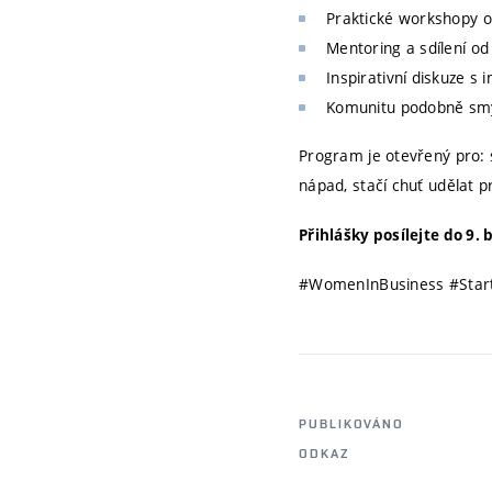
Praktické workshopy o
Mentoring a sdílení o
Inspirativní diskuze s 
Komunitu podobně smýš
Program je otevřený pro: 
nápad, stačí chuť udělat p
Přihlášky posílejte do 9.
#WomenInBusiness #Start
PUBLIKOVÁNO
ODKAZ