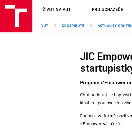
VUT
ŽIVOT NA VUT
PRO UCHAZEČE
VUT
CONTRIBUTE
AKTUALITY CONTRI
JIC Empowe
startupistk
Program #Empower o
Chuť podnikat, schopnosti
kloubení pracovních a živo
Podpora ve formě pozitivní
#Empower vás čeká: