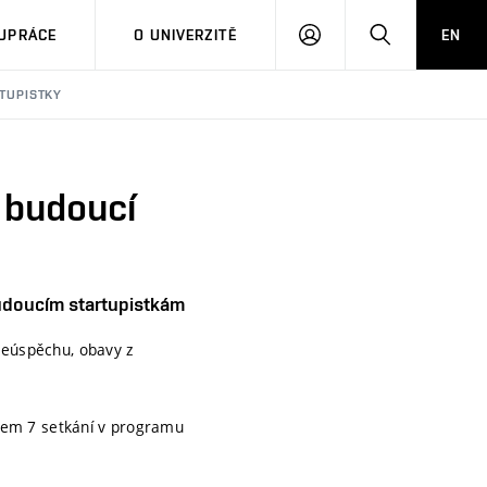
PŘIHLÁSIT
HLEDAT
UPRÁCE
O UNIVERZITĚ
EN
SE
TUPISTKY
 budoucí
doucím startupistkám
neúspěchu, obavy z
Během 7 setkání v programu