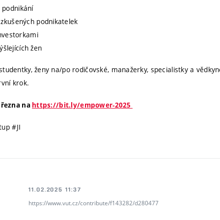
 podnikání
d zkušených podnikatelek
investorkami
lejících žen
studentky, ženy na/po rodičovské, manažerky, specialistky a vědky
rvní krok.
 března na
https://bit.ly/empower-2025
up #JI
11.02.2025 11:37
https://www.vut.cz/contribute/f143282/d280477