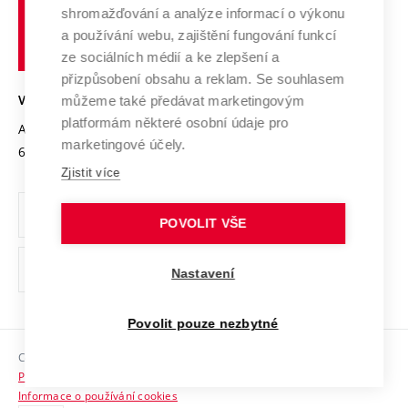
Výzkumné infrastruktury
shromažďování a analýze informací o výkonu
Udržitelná univerzita
učení
Služby univerzity
Transfer znalostí
a používání webu, zajištění fungování funkcí
technické
Podnikavá univerzita / ContriBUTe
Mezinárodní dohody
ze sociálních médií a ke zlepšení a
Open Science
v
Bezpečná univerzita
přizpůsobení obsahu a reklam. Se souhlasem
Univerzitní sítě
Brně
Projekty
můžeme také předávat marketingovým
VYSOKÉ UČENÍ TECHNICKÉ V BRNĚ
Vyznamenání
platformám některé osobní údaje pro
Projekty ze strukturálních fondů
Antonínská 548/1
www.vut.cz
marketingové účely.
Organizační struktura
602 00 Brno
vut@vutbr.cz
Specifický výzkum
Zjistit více
Úřední deska
Ochrana osobních údajů
POVOLIT VŠE
(externí
Pracovní příležitosti
Nastavení
odkaz)
Podpora a rozvoj zaměstnanců a studujících
Povolit pouze nezbytné
Rovné příležitosti
Copyright © 2026 VUT
Sociální bezpečí
Prohlášení o přístupnosti
HR Award
Informace o používání cookies