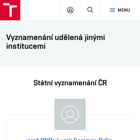
VUT
PŘIHLÁSIT
HLEDAT
MENU
SE
Vyznamenání udělená jinými
institucemi
Státní vyznamenání ČR