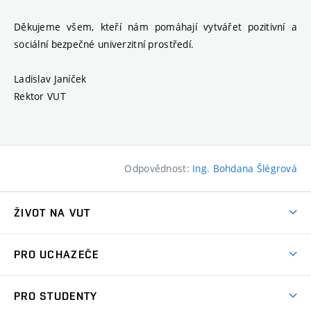
Děkujeme všem, kteří nám pomáhají vytvářet pozitivní a
sociální bezpečné univerzitní prostředí.
Ladislav Janíček
Rektor VUT
Odpovědnost:
Ing. Bohdana Šlégrová
ŽIVOT NA VUT
Atmosféra VUT
PRO UCHAZEČE
Prostory školy
Proč na VUT
Koleje
PRO STUDENTY
Studijní programy