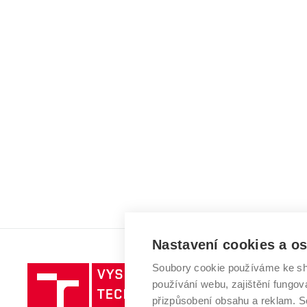
Nastavení cookies a o
Soubory cookie používáme ke sh
Vysoké
používání webu, zajištění fungová
učení
přizpůsobení obsahu a reklam.
technické