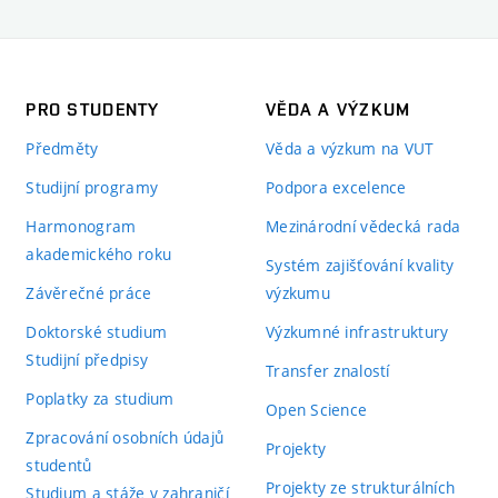
PRO STUDENTY
VĚDA A VÝZKUM
Předměty
Věda a výzkum na VUT
Studijní programy
Podpora excelence
Harmonogram
Mezinárodní vědecká rada
akademického roku
Systém zajišťování kvality
Závěrečné práce
výzkumu
Doktorské studium
Výzkumné infrastruktury
Studijní předpisy
Transfer znalostí
Poplatky za studium
Open Science
Zpracování osobních údajů
Projekty
studentů
Projekty ze strukturálních
Studium a stáže v zahraničí