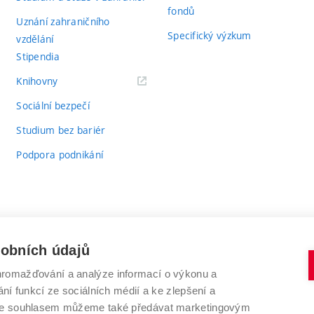
fondů
Uznání zahraničního
Specifický výzkum
vzdělání
Stipendia
(externí
Knihovny
odkaz)
Sociální bezpečí
Studium bez bariér
Podpora podnikání
sobních údajů
romažďování a analýze informací o výkonu a
VYSOKÉ UČENÍ TECHNICKÉ V BRNĚ
ní funkcí ze sociálních médií a ke zlepšení a
Antonínská 548/1
www.vut.cz
 Se souhlasem můžeme také předávat marketingovým