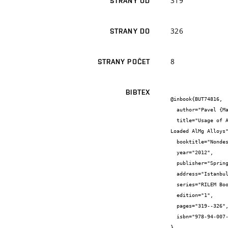
319
STRANY OD
326
STRANY DO
8
STRANY POČET
BIBTEX
@inbook{BUT74816,

  author="Pavel {Mazal} and Petr {Liškutín} and František {Vlašic} and Filip {Hort}",

  title="Usage of Acoustic Emission Signal and X-ray Diffraction Analysis for Detection of Microstructural Changes in Cyclically 
Loaded AlMg Alloys"
  booktitle="Nondestructive Testing of Materials and Structures",

  year="2012",

  publisher="Springer",

  address="Istanbul, Turkey",

  series="RILEM Bookseries",

  edition="1",

  pages="319--326",

  isbn="978-94-007-0722-1"

}