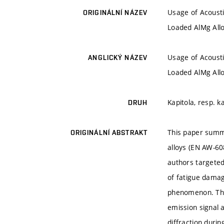
Usage of Acoustic
ORIGINÁLNÍ NÁZEV
Loaded AlMg All
Usage of Acoustic
ANGLICKÝ NÁZEV
Loaded AlMg All
Kapitola, resp. k
DRUH
This paper summa
ORIGINÁLNÍ ABSTRAKT
alloys (EN AW-60
authors targeted
of fatigue damag
phenomenon. The
emission signal a
diffraction durin