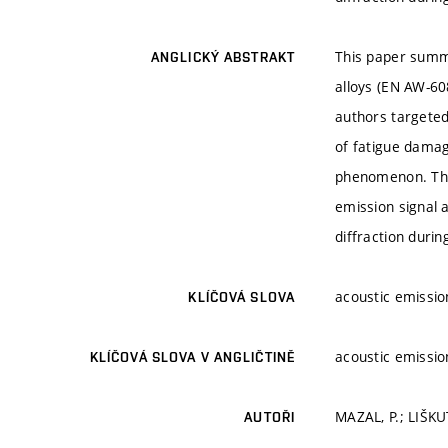
This paper summa
ANGLICKÝ ABSTRAKT
alloys (EN AW-60
authors targeted
of fatigue damag
phenomenon. The
emission signal a
diffraction durin
acoustic emission
KLÍČOVÁ SLOVA
acoustic emission
KLÍČOVÁ SLOVA V ANGLIČTINĚ
MAZAL, P.; LIŠKUT
AUTOŘI