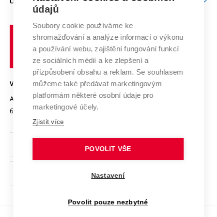
O UNIVERZITĚ
Doktorské studium
Podpora podnikání
E-přihláška
údajů
Zahraniční spolupráce
Systém zajišťování kvality výzkumu
Profil univerzity
Soubory cookie používáme ke
Spolupráce se školami
Vysoké
Výzkumné infrastruktury
shromažďování a analýze informací o výkonu
Udržitelná univerzita
učení
Služby univerzity
Transfer znalostí
a používání webu, zajištění fungování funkcí
technické
Podnikavá univerzita / ContriBUTe
Mezinárodní dohody
ze sociálních médií a ke zlepšení a
Open Science
v
Bezpečná univerzita
přizpůsobení obsahu a reklam. Se souhlasem
Univerzitní sítě
Brně
Projekty
můžeme také předávat marketingovým
VYSOKÉ UČENÍ TECHNICKÉ V BRNĚ
Vyznamenání
platformám některé osobní údaje pro
Projekty ze strukturálních fondů
Antonínská 548/1
www.vut.cz
marketingové účely.
Organizační struktura
602 00 Brno
vut@vutbr.cz
Specifický výzkum
Zjistit více
Úřední deska
Ochrana osobních údajů
POVOLIT VŠE
(externí
Pracovní příležitosti
Nastavení
odkaz)
Podpora a rozvoj zaměstnanců a studujících
Povolit pouze nezbytné
Rovné příležitosti