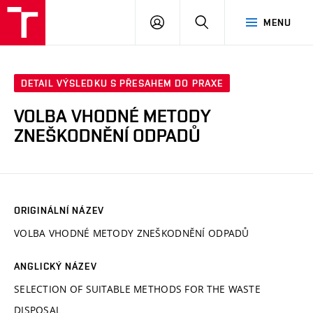
VUT
PŘIHLÁSIT
HLEDAT
MENU
SE
DETAIL VÝSLEDKU S PŘESAHEM DO PRAXE
VOLBA VHODNÉ METODY
ZNEŠKODNĚNÍ ODPADŮ
ORIGINÁLNÍ NÁZEV
VOLBA VHODNÉ METODY ZNEŠKODNĚNÍ ODPADŮ
ANGLICKÝ NÁZEV
SELECTION OF SUITABLE METHODS FOR THE WASTE
DISPOSAL