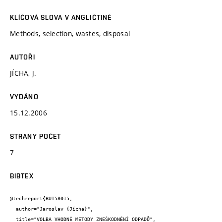
KLÍČOVÁ SLOVA V ANGLIČTINĚ
Methods, selection, wastes, disposal
AUTOŘI
JÍCHA, J.
VYDÁNO
15.12.2006
STRANY POČET
7
BIBTEX
@techreport{BUT58015,

  author="Jaroslav {Jícha}",

  title="VOLBA VHODNÉ METODY ZNEŠKODNĚNÍ ODPADŮ",
