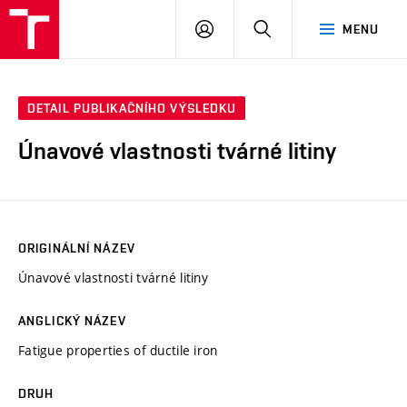
VUT
PŘIHLÁSIT
HLEDAT
MENU
SE
DETAIL PUBLIKAČNÍHO VÝSLEDKU
Únavové vlastnosti tvárné litiny
ORIGINÁLNÍ NÁZEV
Únavové vlastnosti tvárné litiny
ANGLICKÝ NÁZEV
Fatigue properties of ductile iron
DRUH