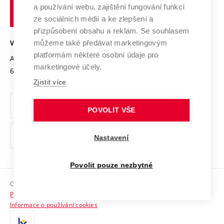
učení
Služby univerzity
Transfer znalostí
a používání webu, zajištění fungování funkcí
technické
Podnikavá univerzita / ContriBUTe
Mezinárodní dohody
ze sociálních médií a ke zlepšení a
Open Science
v
Bezpečná univerzita
přizpůsobení obsahu a reklam. Se souhlasem
Univerzitní sítě
Brně
Projekty
můžeme také předávat marketingovým
VYSOKÉ UČENÍ TECHNICKÉ V BRNĚ
Vyznamenání
platformám některé osobní údaje pro
Projekty ze strukturálních fondů
Antonínská 548/1
www.vut.cz
marketingové účely.
Organizační struktura
602 00 Brno
vut@vutbr.cz
Specifický výzkum
Zjistit více
Úřední deska
Ochrana osobních údajů
POVOLIT VŠE
(externí
Pracovní příležitosti
Nastavení
odkaz)
Podpora a rozvoj zaměstnanců a studujících
Povolit pouze nezbytné
Rovné příležitosti
Copyright © 2026 VUT
Sociální bezpečí
Prohlášení o přístupnosti
HR Award
Informace o používání cookies