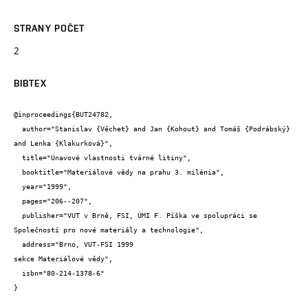
STRANY POČET
2
BIBTEX
@inproceedings{BUT24782,

  author="Stanislav {Věchet} and Jan {Kohout} and Tomáš {Podrábský} 
and Lenka {Klakurková}",

  title="Únavové vlastnosti tvárné litiny",

  booktitle="Materiálové vědy na prahu 3. milénia",

  year="1999",

  pages="206--207",

  publisher="VUT v Brně, FSI, ÚMI F. Píška ve spolupráci se 
Společností pro nové materiály a technologie",

  address="Brno, VUT-FSI 1999

sekce Materiálové vědy",

  isbn="80-214-1378-6"

}