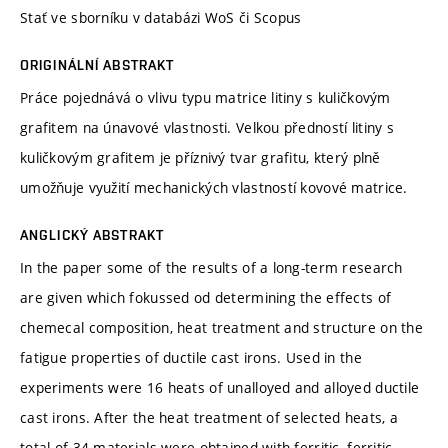
Stať ve sborníku v databázi WoS či Scopus
ORIGINÁLNÍ ABSTRAKT
Práce pojednává o vlivu typu matrice litiny s kuličkovým
grafitem na únavové vlastnosti. Velkou předností litiny s
kuličkovým grafitem je příznivý tvar grafitu, který plně
umožňuje využití mechanických vlastností kovové matrice.
ANGLICKÝ ABSTRAKT
In the paper some of the results of a long-term research
are given which fokussed od determining the effects of
chemecal composition, heat treatment and structure on the
fatigue properties of ductile cast irons. Used in the
experiments were 16 heats of unalloyed and alloyed ductile
cast irons. After the heat treatment of selected heats, a
total of 34 materials were obtained with ferritic, ferritic-