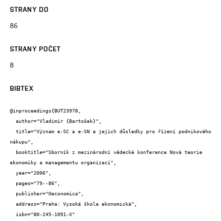
STRANY DO
86
STRANY POČET
8
BIBTEX
@inproceedings{BUT23978,

  author="Vladimír {Bartošek}",

  title="Význam e-SC a e-SN a jejich důsledky pro řízení podnikového 
nákupu",

  booktitle="Sborník z mezinárodní vědecké konference Nová teorie 
ekonomiky a managementu organizací",

  year="2006",

  pages="79--86",

  publisher="Oeconomica",

  address="Praha: Vysoká škola ekonomická",

  isbn="80-245-1091-X"
