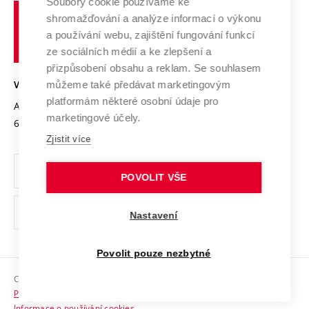
Soubory cookie používáme ke
Spolupráce se školami
Vysoké
Výzkumné infrastruktury
shromažďování a analýze informací o výkonu
Udržitelná univerzita
učení
Služby univerzity
Transfer znalostí
a používání webu, zajištění fungování funkcí
technické
Podnikavá univerzita / ContriBUTe
Mezinárodní dohody
ze sociálních médií a ke zlepšení a
Open Science
v
Bezpečná univerzita
přizpůsobení obsahu a reklam. Se souhlasem
Univerzitní sítě
Brně
Projekty
můžeme také předávat marketingovým
VYSOKÉ UČENÍ TECHNICKÉ V BRNĚ
Vyznamenání
platformám některé osobní údaje pro
Projekty ze strukturálních fondů
Antonínská 548/1
www.vut.cz
marketingové účely.
Organizační struktura
602 00 Brno
vut@vutbr.cz
Specifický výzkum
Zjistit více
Úřední deska
Ochrana osobních údajů
POVOLIT VŠE
(externí
Pracovní příležitosti
Nastavení
odkaz)
Podpora a rozvoj zaměstnanců a studujících
Povolit pouze nezbytné
Rovné příležitosti
Copyright © 2026 VUT
Sociální bezpečí
Prohlášení o přístupnosti
HR Award
Informace o používání cookies