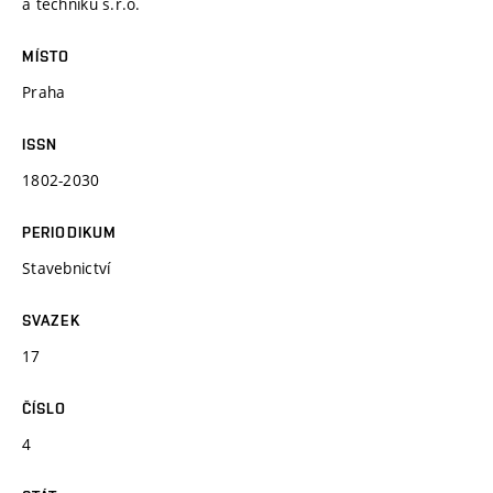
a techniků s.r.o.
MÍSTO
Praha
ISSN
1802-2030
PERIODIKUM
Stavebnictví
SVAZEK
17
ČÍSLO
4