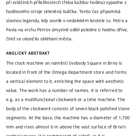
při zvláštních příležitostech třeba každou hodinu) vypadne z
hodinového stroje skleněná kulička. Tento čas připomíná
slavnou legendu, kdy zvoník v nedalekém kostele sv. Petra a
Pavla na vrchu Petrov úmyslně odbil poledne o hodinu dříve,
čímž se ukončilo obléhání města.
ANGLICKÝ ABSTRAKT
The clock machine on náměstí Svobody Square in Brno is
located in front of the Omega department store and forms
a vertical element to it, enriching the space with aesthetic
value. The work has a number of names. It is referred to
e.g. as a multifunctional clockwork or a time machine. The
body of the clockwork consists of seven black polished stone
segments. At the base, the machine has a diameter of 1,700
mm and rises almost 6 m above the vast surface of Brno's
central square. It is reminiscent of ashell, as it is