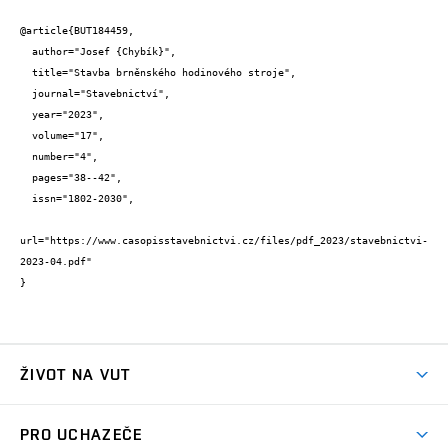
@article{BUT184459,

  author="Josef {Chybík}",

  title="Stavba brněnského hodinového stroje",

  journal="Stavebnictví",

  year="2023",

  volume="17",

  number="4",

  pages="38--42",

  issn="1802-2030",

url="https://www.casopisstavebnictvi.cz/files/pdf_2023/stavebnictvi-
2023-04.pdf"

}
ŽIVOT NA VUT
Atmosféra VUT
PRO UCHAZEČE