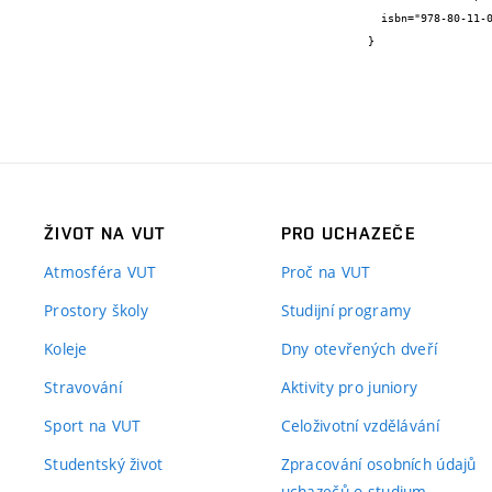
  isbn="978-80-11-01511-4"

}
ŽIVOT NA VUT
PRO UCHAZEČE
Atmosféra VUT
Proč na VUT
Prostory školy
Studijní programy
Koleje
Dny otevřených dveří
Stravování
Aktivity pro juniory
Sport na VUT
Celoživotní vzdělávání
Studentský život
Zpracování osobních údajů
uchazečů o studium