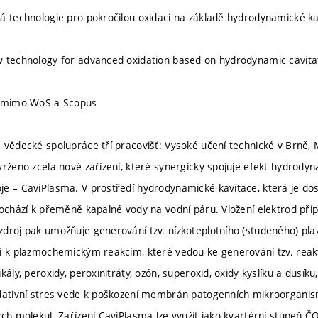
á technologie pro pokročilou oxidaci na základě hydrodynamické ka
w technology for advanced oxidation based on hydrodynamic cavit
u mimo WoS a Scopus
 vědecké spolupráce tří pracovišť: Vysoké učení technické v Brně, 
vrženo zcela nové zařízení, které synergicky spojuje efekt hydrodyn
e – CaviPlasma. V prostředí hydrodynamické kavitace, která je do
dochází k přeměně kapalné vody na vodní páru. Vložení elektrod př
droj pak umožňuje generování tzv. nízkoteplotního (studeného) pl
í k plazmochemickým reakcím, které vedou ke generování tzv. reakti
kály, peroxidy, peroxinitráty, ozón, superoxid, oxidy kyslíku a dusíku
idativní stres vede k poškození membrán patogenních mikroorgani
ých molekul. Zařízení CaviPlasma lze využít jako kvartérní stupeň 