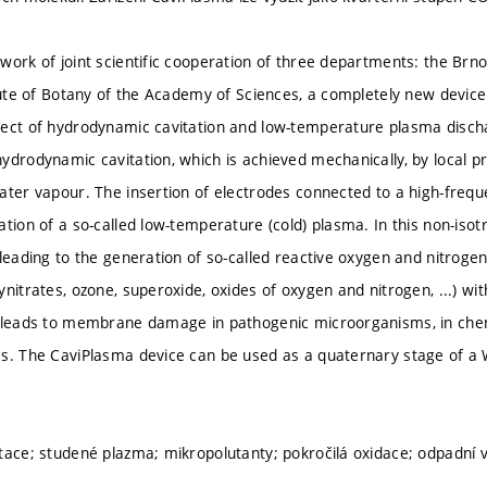
work of joint scientific cooperation of three departments: the Brn
itute of Botany of the Academy of Sciences, a completely new device
ect of hydrodynamic cavitation and low-temperature plasma discha
ydrodynamic cavitation, which is achieved mechanically, by local pr
ater vapour. The insertion of electrodes connected to a high-frequ
ation of a so-called low-temperature (cold) plasma. In this non-is
 leading to the generation of so-called reactive oxygen and nitroge
nitrates, ozone, superoxide, oxides of oxygen and nitrogen, ...) wit
 leads to membrane damage in pathogenic microorganisms, in chem
s. The CaviPlasma device can be used as a quaternary stage of a
tace; studené plazma; mikropolutanty; pokročilá oxidace; odpadní 