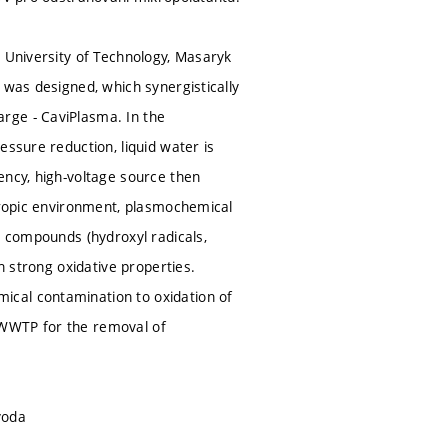
o University of Technology, Masaryk
 was designed, which synergistically
rge - CaviPlasma. In the
essure reduction, liquid water is
ency, high-voltage source then
otropic environment, plasmochemical
n compounds (hydroxyl radicals,
h strong oxidative properties.
ical contamination to oxidation of
 WWTP for the removal of
voda