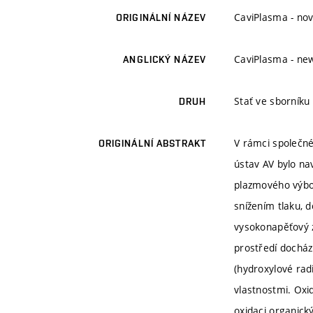
CaviPlasma - nov
ORIGINÁLNÍ NÁZEV
CaviPlasma - ne
ANGLICKÝ NÁZEV
Stať ve sborník
DRUH
V rámci společné
ORIGINÁLNÍ ABSTRAKT
ústav AV bylo na
plazmového výboj
snížením tlaku, 
vysokonapěťový z
prostředí docház
(hydroxylové radi
vlastnostmi. Ox
oxidaci organick