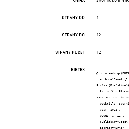
Sborník konfrenc
KNIHA
1
STRANY OD
12
STRANY DO
12
STRANY POČET
BIBTEX
@inproceedings{BUT1
  author="Pavel {Rudolf} and Pavel {Sťahel} and Blahoslav {Maršálek} and František {Pochylý} and Jan {Čech} and Jozef {Ráheľ} and 
Eliška {Maršálková}
  title="CaviPlasma - nová technologie pro pokročilou oxidaci na základě hydrodynamické

kavitace a nízkotep
  booktitle="Sborník konfrence s mezinárodní účastí Řešení extrémních požadavků na čištění odpadních vod",

  year="2022",

  pages="1--12",

  publisher="Czech Water Association",

  address="Brno",
