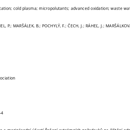
tation; cold plasma; micropolutants; advanced oxidation; waste wa
EL, P.; MARŠÁLEK, B.; POCHYLÝ, F.; ČECH, J.; RÁHEĽ, J.; MARŠÁLKOVÁ
ociation
-4