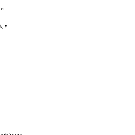
ter
, E.