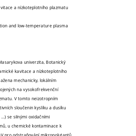
vitace a nízkoteplotního plazmatu
ation and low-temperature plasma
Masarykova univerzita, Botanický
amické kavitace a nízkoteplotního
sažena mechanicky, lokálním
ipojených na vysokofrekvenční
azmatu. V tomto neizotropním
vních sloučenin kyslíku a dusíku
, …) se silnými oxidačními
smů, u chemické kontaminace k
ČOV pro odstraňování mikropolutantů.