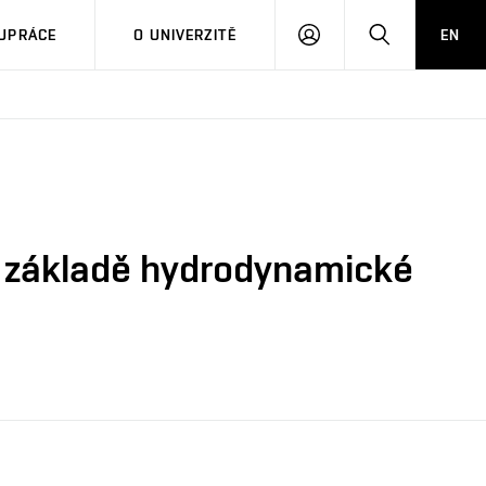
PŘIHLÁSIT
HLEDAT
UPRÁCE
O UNIVERZITĚ
EN
SE
na základě hydrodynamické