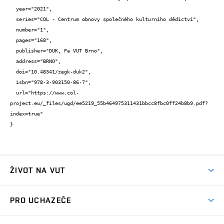
  year="2021",

  series="COL - Centrum obnovy společného kulturního dědictví",

  number="1",

  pages="168",

  publisher="DUK, Fa VUT Brno",

  address="BRNO",

  doi="10.48341/zegk-duk2",

  isbn="978-3-903150-86-7",

  url="https://www.col-
project.eu/_files/ugd/ee5219_55b464975311431bbcc8fbc0ff24b8b9.pdf?
index=true"

}
ŽIVOT NA VUT
Atmosféra VUT
PRO UCHAZEČE
Prostory školy
Proč na VUT