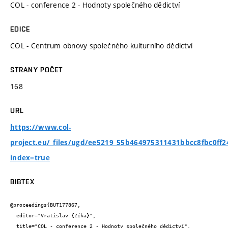
COL - conference 2 - Hodnoty společného dědictví
EDICE
COL - Centrum obnovy společného kulturního dědictví
STRANY POČET
168
URL
https://www.col-
project.eu/_files/ugd/ee5219_55b464975311431bbcc8fbc0ff2
index=true
BIBTEX
@proceedings{BUT177867,

  editor="Vratislav {Zíka}",

  title="COL - conference 2 - Hodnoty společného dědictví",
