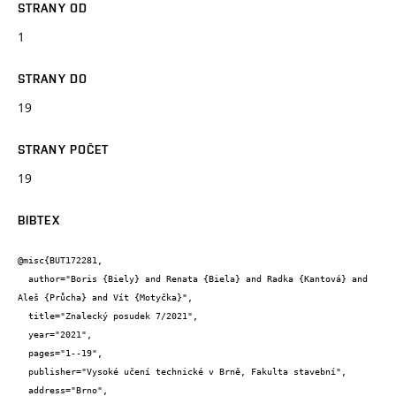
STRANY OD
1
STRANY DO
19
STRANY POČET
19
BIBTEX
@misc{BUT172281,

  author="Boris {Biely} and Renata {Biela} and Radka {Kantová} and 
Aleš {Průcha} and Vít {Motyčka}",

  title="Znalecký posudek 7/2021",

  year="2021",

  pages="1--19",

  publisher="Vysoké učení technické v Brně, Fakulta stavební",

  address="Brno",
