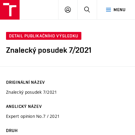
VUT
PŘIHLÁSIT
HLEDAT
MENU
SE
DETAIL PUBLIKAČNÍHO VÝSLEDKU
Znalecký posudek 7/2021
ORIGINÁLNÍ NÁZEV
Znalecký posudek 7/2021
ANGLICKÝ NÁZEV
Expert opinion No.7 / 2021
DRUH