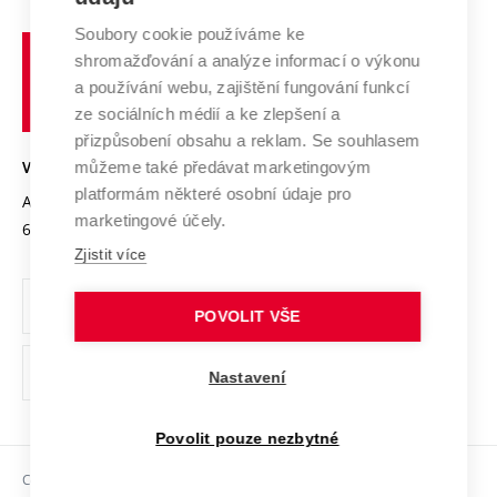
Systém zajišťování kvality výzkumu
Profil univerzity
Soubory cookie používáme ke
Spolupráce se školami
Vysoké
Výzkumné infrastruktury
shromažďování a analýze informací o výkonu
Udržitelná univerzita
učení
Služby univerzity
Transfer znalostí
a používání webu, zajištění fungování funkcí
technické
Podnikavá univerzita / ContriBUTe
Mezinárodní dohody
ze sociálních médií a ke zlepšení a
Open Science
v
Bezpečná univerzita
přizpůsobení obsahu a reklam. Se souhlasem
Univerzitní sítě
Brně
Projekty
můžeme také předávat marketingovým
VYSOKÉ UČENÍ TECHNICKÉ V BRNĚ
Vyznamenání
platformám některé osobní údaje pro
Projekty ze strukturálních fondů
Antonínská 548/1
www.vut.cz
marketingové účely.
Organizační struktura
602 00 Brno
vut@vutbr.cz
Specifický výzkum
Zjistit více
Úřední deska
Ochrana osobních údajů
POVOLIT VŠE
(externí
Pracovní příležitosti
Nastavení
odkaz)
Podpora a rozvoj zaměstnanců a studujících
Povolit pouze nezbytné
Rovné příležitosti
Copyright © 2026 VUT
Sociální bezpečí