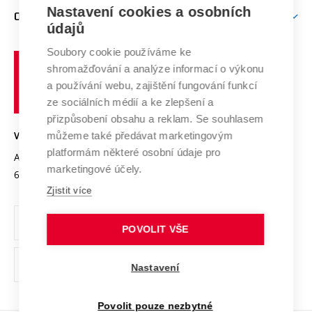
Zpracování osobních údajů uchazečů o studium
Firemní spolupráce
Mezinárodní vědecká rada
Nastavení cookies a osobních
O UNIVERZITĚ
Doktorské studium
Podpora podnikání
E-přihláška
údajů
Zahraniční spolupráce
Systém zajišťování kvality výzkumu
Profil univerzity
Spolupráce se školami
Soubory cookie používáme ke
Vysoké
Výzkumné infrastruktury
shromažďování a analýze informací o výkonu
Udržitelná univerzita
učení
Služby univerzity
Transfer znalostí
a používání webu, zajištění fungování funkcí
technické
Podnikavá univerzita / ContriBUTe
Mezinárodní dohody
ze sociálních médií a ke zlepšení a
Open Science
v
Bezpečná univerzita
přizpůsobení obsahu a reklam. Se souhlasem
Univerzitní sítě
Brně
Projekty
můžeme také předávat marketingovým
VYSOKÉ UČENÍ TECHNICKÉ V BRNĚ
Vyznamenání
platformám některé osobní údaje pro
Projekty ze strukturálních fondů
Antonínská 548/1
www.vut.cz
marketingové účely.
Organizační struktura
602 00 Brno
vut@vutbr.cz
Specifický výzkum
Zjistit více
Úřední deska
Ochrana osobních údajů
POVOLIT VŠE
(externí
Pracovní příležitosti
Nastavení
odkaz)
Podpora a rozvoj zaměstnanců a studujících
Povolit pouze nezbytné
Rovné příležitosti