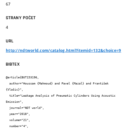
67
STRANY POČET
4
URL
http://ndtworld.com/catalog.html?itemid=132&choice=9
BIBTEX
@article{BUT153196,

  author="Houssam {Mahmoud} and Pavel {Mazal} and František 
{Vlašic}",

  title="Leakage Analysis of Pneumatic Cylinders Using Acoustic 
Emission",

  journal="NDT world",

  year="2018",

  volume="21",

  number="4",
