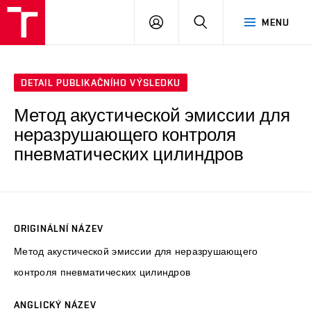
VUT
PŘIHLÁSIT
HLEDAT
MENU
SE
DETAIL PUBLIKAČNÍHO VÝSLEDKU
Метод акустической эмиссии для
неразрушающего контроля
пневматических цилиндров
ORIGINÁLNÍ NÁZEV
Метод акустической эмиссии для неразрушающего
контроля пневматических цилиндров
ANGLICKÝ NÁZEV