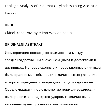
Leakage Analysis of Pneumatic Cylinders Using Acoustic
Emission
DRUH
Článek recenzovaný mimo WoS a Scopus
ORIGINÁLNÍ ABSTRAKT
Исследование посвящено взаимосвязи между
среднеквадратичным значением (RMS) и дефектами в
цилиндрах. Неповрежденные и поврежденные цилиндры
были сравнены, чтобы найти отличительные различия,
которые определяют, поврежден ли цилиндр или нет.
Среднеквадратичное отклонение нормализовалось, и
была рассчитана задержка ударов. Различия были
выявлены путем сравнения максимального