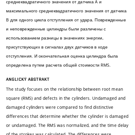
среднеквадратичного значения от датчика A и
максимального среднеквадратичного значения от датчика
B для одного цикла отступления от удара. Поврежденные
и неповрежденные цилиндры были различены с
использованием разницы в значениях энергии,
присутствующих в сигналах двух датчиков в ходе
отступления. И окончательная оценка цилиндра была
определена путем расчета общей стоимости RMS.
ANGLICKÝ ABSTRAKT
The study focuses on the relationship between root mean
square (RMS) and defects in the cylinders. Undamaged and
damaged cylinders were compared to find distinctive
differences that determine whether the cylinder is damaged
or undamaged. The RMS was normalized, and the time delay
of the strokes was calculated. The differences were