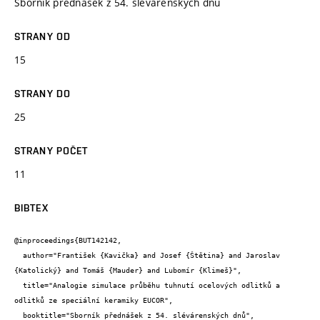
Sborník přednášek z 54. slévárenských dnů
STRANY OD
15
STRANY DO
25
STRANY POČET
11
BIBTEX
@inproceedings{BUT142142,

  author="František {Kavička} and Josef {Štětina} and Jaroslav 
{Katolický} and Tomáš {Mauder} and Lubomír {Klimeš}",

  title="Analogie simulace průběhu tuhnutí ocelových odlitků a 
odlitků ze speciální keramiky EUCOR",

  booktitle="Sborník přednášek z 54. slévárenských dnů",
