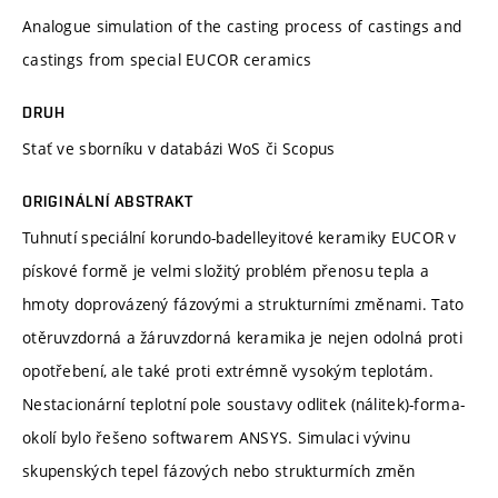
Analogue simulation of the casting process of castings and
castings from special EUCOR ceramics
DRUH
Stať ve sborníku v databázi WoS či Scopus
ORIGINÁLNÍ ABSTRAKT
Tuhnutí speciální korundo-badelleyitové keramiky EUCOR v
pískové formě je velmi složitý problém přenosu tepla a
hmoty doprovázený fázovými a strukturními změnami. Tato
otěruvzdorná a žáruvzdorná keramika je nejen odolná proti
opotřebení, ale také proti extrémně vysokým teplotám.
Nestacionární teplotní pole soustavy odlitek (nálitek)-forma-
okolí bylo řešeno softwarem ANSYS. Simulaci vývinu
skupenských tepel fázových nebo strukturmích změn