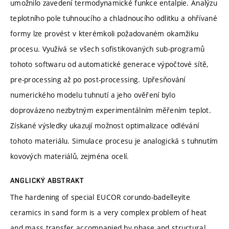
umožnilo zavedení termodynamické funkce entalpie. Analýzu
teplotního pole tuhnoucího a chladnoucího odlitku a ohřívané
formy lze provést v kterémkoli požadovaném okamžiku
procesu. Využívá se všech sofistikovaných sub-programů
tohoto softwaru od automatické generace výpočtové sítě,
pre-processing až po post-processing. Upřesňování
numerického modelu tuhnutí a jeho ověření bylo
doprovázeno nezbytným experimentálním měřením teplot.
Získané výsledky ukazují možnost optimalizace odlévání
tohoto materiálu. Simulace procesu je analogická s tuhnutím
kovových materiálů, zejména ocelí.
ANGLICKÝ ABSTRAKT
The hardening of special EUCOR corundo-badelleyite
ceramics in sand form is a very complex problem of heat
and mass transfer accompanied by phase and structural