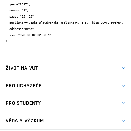
  year="2017",

  number="1",

  pages="15--25",

  publisher="Česká slévárenská společnost, z.s., člen ČSVTS Praha",

  address="Brno",

  isbn="978-80-02-02753-9"

}
ŽIVOT NA VUT
Atmosféra VUT
PRO UCHAZEČE
Prostory školy
Proč na VUT
Koleje
PRO STUDENTY
Studijní programy
Stravování
Předměty
Studijní předpisy
Studium a stáže v zahraničí
Stipendia
Dny otevřených dveří
VĚDA A VÝZKUM
Sport na VUT
(externí
Studijní programy
Poplatky za studium
Uznání zahraničního vzdělání
Knihovny
Aktivity pro juniory