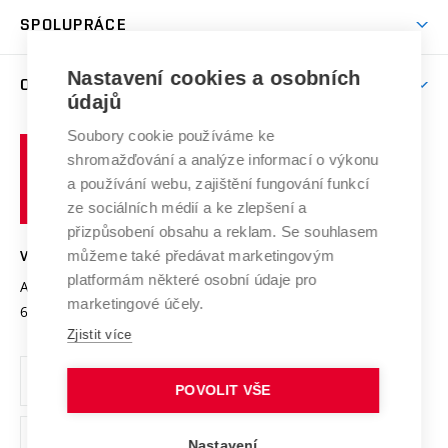
Studentský život
odkaz)
Věda a výzkum na VUT
Harmonogram akademického roku
Zpracování osobních údajů studentů
Sociální bezpečí
SPOLUPRÁCE
Celoživotní vzdělávání
Brno
Podpora excelence
Závěrečné práce
Studium bez bariér
Zpracování osobních údajů uchazečů o studium
Firemní spolupráce
Nastavení cookies a osobních
Mezinárodní vědecká rada
O UNIVERZITĚ
Doktorské studium
Podpora podnikání
E-přihláška
údajů
Zahraniční spolupráce
Systém zajišťování kvality výzkumu
Profil univerzity
Soubory cookie používáme ke
Spolupráce se školami
Vysoké
Výzkumné infrastruktury
shromažďování a analýze informací o výkonu
Udržitelná univerzita
učení
Služby univerzity
Transfer znalostí
a používání webu, zajištění fungování funkcí
technické
Podnikavá univerzita / ContriBUTe
Mezinárodní dohody
ze sociálních médií a ke zlepšení a
Open Science
v
Bezpečná univerzita
přizpůsobení obsahu a reklam. Se souhlasem
Univerzitní sítě
Brně
Projekty
můžeme také předávat marketingovým
VYSOKÉ UČENÍ TECHNICKÉ V BRNĚ
Vyznamenání
platformám některé osobní údaje pro
Projekty ze strukturálních fondů
Antonínská 548/1
www.vut.cz
marketingové účely.
Organizační struktura
602 00 Brno
vut@vutbr.cz
Specifický výzkum
Zjistit více
Úřední deska
Ochrana osobních údajů
POVOLIT VŠE
(externí
Pracovní příležitosti
Nastavení