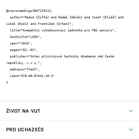
@inproceedings{BUT129112,

  author="Radim {Šifta} and Radek {Helán} and Josef {Eliáš} and 
Lukáš {Kočí} and František {Urban}",

  title="Kompaktní vyhodnocovací jednotka pro FBG senzory",

  booktitle="LA56",

  year="2016",

  pages="62--63",

  publisher="Ústav přístrojové techniky Akademie věd České 
republiky, v.v.i.",

  address="Třešť",

  isbn="978-80-87441-18-3"

}
ŽIVOT NA VUT
Atmosféra VUT
PRO UCHAZEČE
Prostory školy