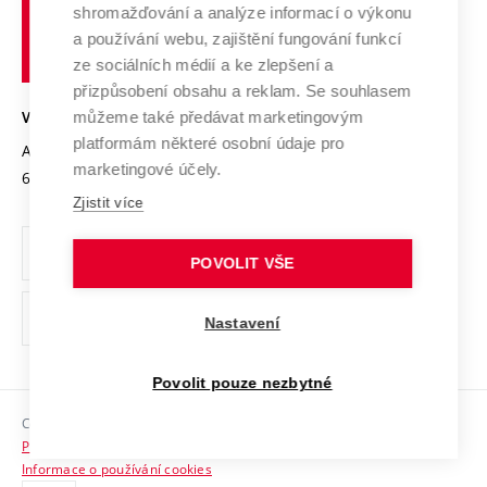
shromažďování a analýze informací o výkonu
Udržitelná univerzita
učení
Služby univerzity
Transfer znalostí
a používání webu, zajištění fungování funkcí
technické
Podnikavá univerzita / ContriBUTe
Mezinárodní dohody
ze sociálních médií a ke zlepšení a
Open Science
v
Bezpečná univerzita
přizpůsobení obsahu a reklam. Se souhlasem
Univerzitní sítě
Brně
Projekty
můžeme také předávat marketingovým
VYSOKÉ UČENÍ TECHNICKÉ V BRNĚ
Vyznamenání
platformám některé osobní údaje pro
Projekty ze strukturálních fondů
Antonínská 548/1
www.vut.cz
marketingové účely.
Organizační struktura
602 00 Brno
vut@vutbr.cz
Specifický výzkum
Zjistit více
Úřední deska
Ochrana osobních údajů
POVOLIT VŠE
(externí
Pracovní příležitosti
Nastavení
odkaz)
Podpora a rozvoj zaměstnanců a studujících
Povolit pouze nezbytné
Rovné příležitosti
Copyright © 2026 VUT
Sociální bezpečí
Prohlášení o přístupnosti
HR Award
Informace o používání cookies