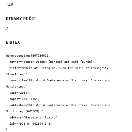
146
STRANY POČET
7
BIBTEX
@inproceedings{BUT116022,

  author="Yogesh Deepak {Bansod} and Jiří {Burša}",

  title="Models of Living Cells on the Basis of Tensegrity 
Structures.",

  booktitle="6th World Conference on Structural Contral and 
Monitoring.",

  year="2014",

  pages="140--146",

  publisher="6th World Conference on Structural Control and 
Monitoring (6WCSCM).",

  address="Barcelona, Spain.",

  isbn="978-84-942844-5-8"

}