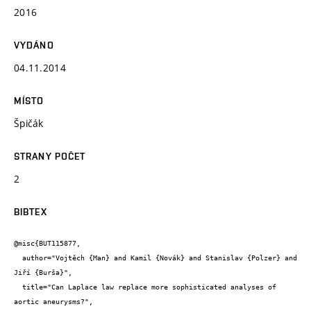
2016
VYDÁNO
04.11.2014
MÍSTO
Špičák
STRANY POČET
2
BIBTEX
@misc{BUT115877,

  author="Vojtěch {Man} and Kamil {Novák} and Stanislav {Polzer} and 
Jiří {Burša}",

  title="Can Laplace law replace more sophisticated analyses of 
aortic aneurysms?",
