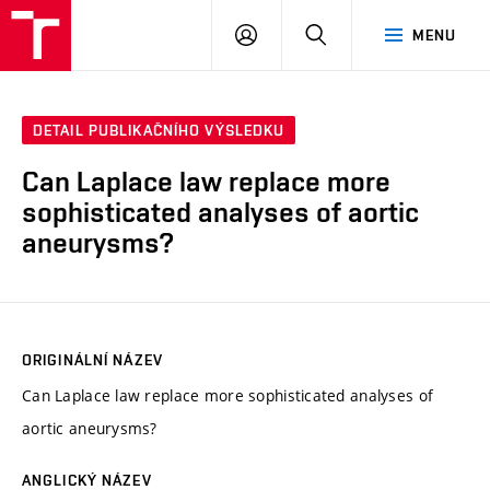
VUT
PŘIHLÁSIT
HLEDAT
MENU
SE
DETAIL PUBLIKAČNÍHO VÝSLEDKU
Can Laplace law replace more
sophisticated analyses of aortic
aneurysms?
ORIGINÁLNÍ NÁZEV
Can Laplace law replace more sophisticated analyses of
aortic aneurysms?
ANGLICKÝ NÁZEV