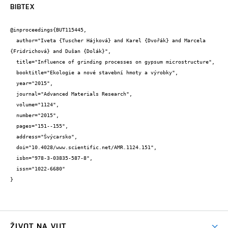
BIBTEX
@inproceedings{BUT115445,

  author="Iveta {Tuscher Hájková} and Karel {Dvořák} and Marcela 
{Fridrichová} and Dušan {Dolák}",

  title="Influence of grinding processes on gypsum microstructure",

  booktitle="Ekologie a nové stavební hmoty a výrobky",

  year="2015",

  journal="Advanced Materials Research",

  volume="1124",

  number="2015",

  pages="151--155",

  address="Švýcarsko",

  doi="10.4028/www.scientific.net/AMR.1124.151",

  isbn="978-3-03835-587-8",

  issn="1022-6680"

}
ŽIVOT NA VUT