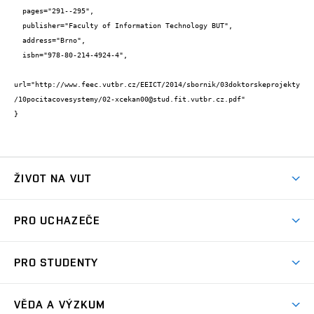
  pages="291--295",

  publisher="Faculty of Information Technology BUT",

  address="Brno",

  isbn="978-80-214-4924-4",

url="http://www.feec.vutbr.cz/EEICT/2014/sbornik/03doktorskeprojekty
/10pocitacovesystemy/02-xcekan00@stud.fit.vutbr.cz.pdf"

}
ŽIVOT NA VUT
Atmosféra VUT
PRO UCHAZEČE
Prostory školy
Proč na VUT
Koleje
PRO STUDENTY
Studijní programy
Stravování
Předměty
Studijní předpisy
Studium a stáže v zahraničí
Stipendia
Dny otevřených dveří
VĚDA A VÝZKUM
Sport na VUT