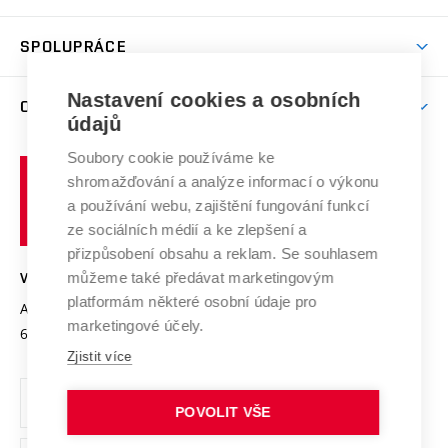
(externí
Studijní programy
Poplatky za studium
Uznání zahraničního vzdělání
Knihovny
Aktivity pro juniory
Studentský život
odkaz)
Věda a výzkum na VUT
Harmonogram akademického roku
Zpracování osobních údajů studentů
Sociální bezpečí
SPOLUPRÁCE
Celoživotní vzdělávání
Brno
Podpora excelence
Závěrečné práce
Studium bez bariér
Zpracování osobních údajů uchazečů o studium
Firemní spolupráce
Nastavení cookies a osobních
Mezinárodní vědecká rada
O UNIVERZITĚ
Doktorské studium
Podpora podnikání
E-přihláška
údajů
Zahraniční spolupráce
Systém zajišťování kvality výzkumu
Profil univerzity
Soubory cookie používáme ke
Spolupráce se školami
Vysoké
Výzkumné infrastruktury
shromažďování a analýze informací o výkonu
Udržitelná univerzita
učení
Služby univerzity
Transfer znalostí
a používání webu, zajištění fungování funkcí
technické
Podnikavá univerzita / ContriBUTe
Mezinárodní dohody
ze sociálních médií a ke zlepšení a
Open Science
v
Bezpečná univerzita
přizpůsobení obsahu a reklam. Se souhlasem
Univerzitní sítě
Brně
Projekty
můžeme také předávat marketingovým
VYSOKÉ UČENÍ TECHNICKÉ V BRNĚ
Vyznamenání
platformám některé osobní údaje pro
Projekty ze strukturálních fondů
Antonínská 548/1
www.vut.cz
marketingové účely.
Organizační struktura
602 00 Brno
vut@vutbr.cz
Specifický výzkum
Zjistit více
Úřední deska
Ochrana osobních údajů
POVOLIT VŠE