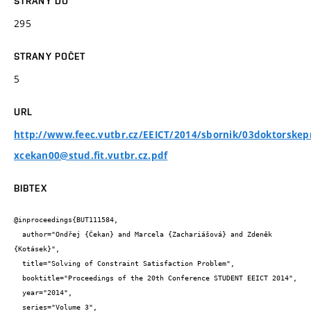
STRANY DO
295
STRANY POČET
5
URL
http://www.feec.vutbr.cz/EEICT/2014/sbornik/03doktorskep
xcekan00@stud.fit.vutbr.cz.pdf
BIBTEX
@inproceedings{BUT111584,

  author="Ondřej {Čekan} and Marcela {Zachariášová} and Zdeněk 
{Kotásek}",

  title="Solving of Constraint Satisfaction Problem",

  booktitle="Proceedings of the 20th Conference STUDENT EEICT 2014",

  year="2014",

  series="Volume 3",
